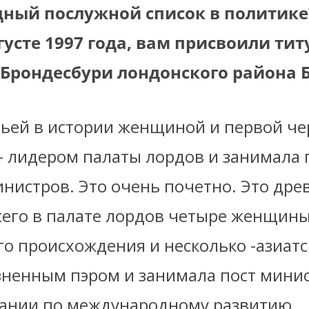
дный послужной список в политике
густе 1997 года, вам присвоили тит
Брондесбури лондонского района Б
етьей в истории женщиной и первой ч
 лидером палаты лордов и занимала п
инистров. Это очень почетно. Это дре
Всего в палате лордов четыре женщин
о происхождения и несколько -азиатс
зненным пэром и занимала пост мини
ании по международному развитию.