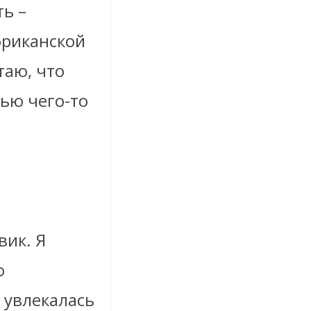
ть –
фриканской
таю, что
тью чего-то
вик. Я
о
 увлекалась