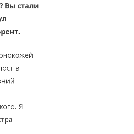
? Вы стали
ул
рент.
ернокожей
ост в
вний
ы
кого. Я
стра