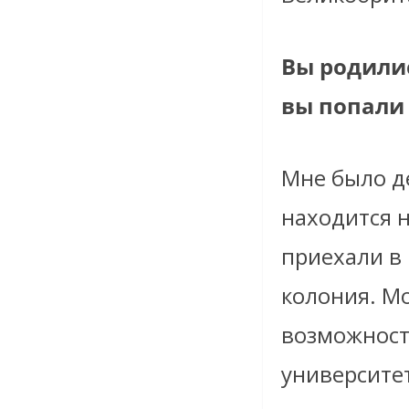
Вы родилис
вы попали
Мне было де
находится н
приехали в
колония. М
возможност
университет