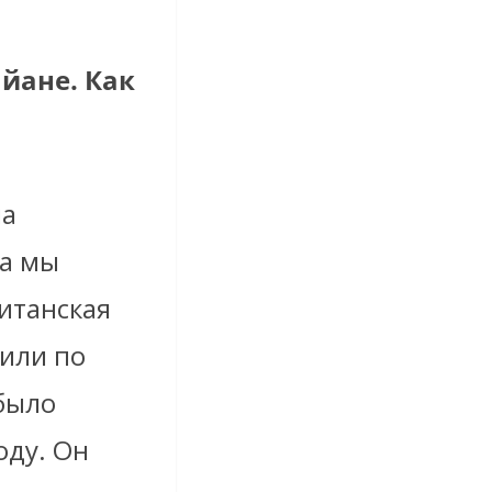
йане. Как
на
да мы
итанская
чили по
было
оду. Он