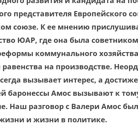
дного развития и кандидата на по
го представителя Европейского со
ом союзе. К ее мнению прислушив
тво ЮАР, где она была советником
реформы коммунального хозяйства
 равенства на производстве. Неор
сегда вызывает интерес, а достиж
й баронессы Амос вызывают к том
. Наш разговор с Валери Амос был
жизни и жизни в политике.