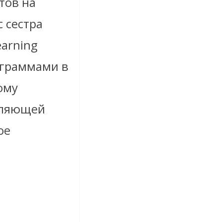
тов на
с сестра
earning
ограммами в
ому
вляющей
ое