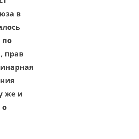
ст
юза в
алось
 по
, прав
динарная
ения
у же и
 о