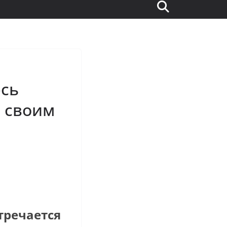
юсь
 своим
тречается