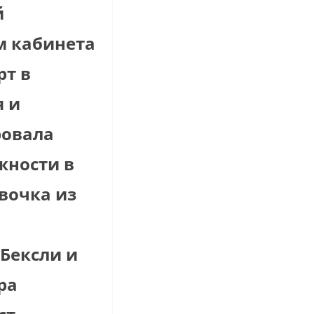
й
м кабинета
рт в
я и
ровала
жности в
евочка из
Бексли и
ра