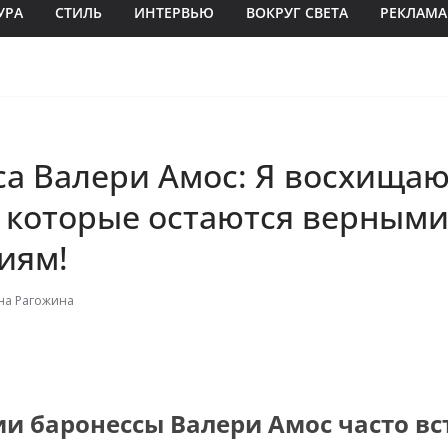
УРА
СТИЛЬ
ИНТЕРВЬЮ
ВОКРУГ СВЕТА
РЕКЛАМА
са Валери Амос: Я восхища
 которые остаются верными
иям!
на Рагожина
и баронессы Валери Амос часто вс