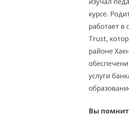
изучал педа
курсе. Роди
работает в 
Trust, кот
районе Хак
обеспечени
услуги бан
образовани
Вы помните