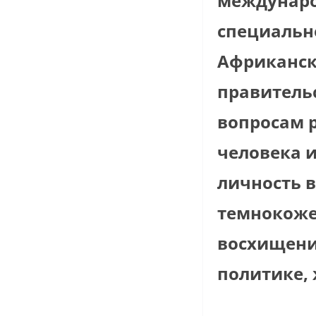
междунаро
специально
Африканск
правительс
вопросам 
человека и
личность в
темнокоже
восхищение
политике, 