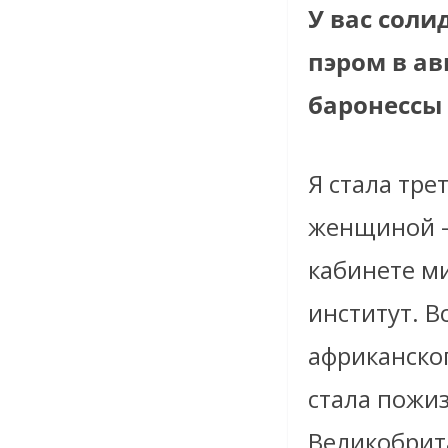
У вас соли
пэром в ав
баронессы 
Я стала тр
женщиной –
кабинете м
институт. 
африканског
стала пожи
Великобрит