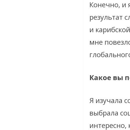
Конечно, и 
результат с
и карибской
мне повезло
глобальног
Какое вы 
Я изучала с
выбрала со
интересно, 