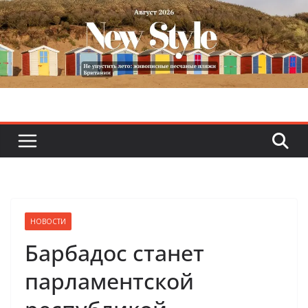
Skip
to
content
НОВОСТИ
Барбадос станет
парламентской