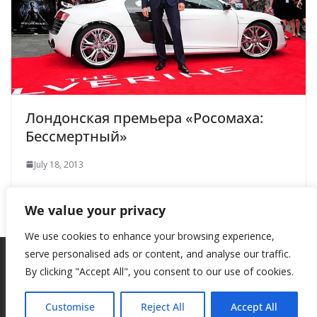
Лондонская премьера «Росомаха:
Бессмертный»
July 18, 2013
We value your privacy
We use cookies to enhance your browsing experience,
serve personalised ads or content, and analyse our traffic.
By clicking "Accept All", you consent to our use of cookies.
Copyright © 2026
New Style
. All rights reserved.
Theme:
ColorMag
by ThemeGrill. Powered by
WordPress
.
Customise
Reject All
Accept All