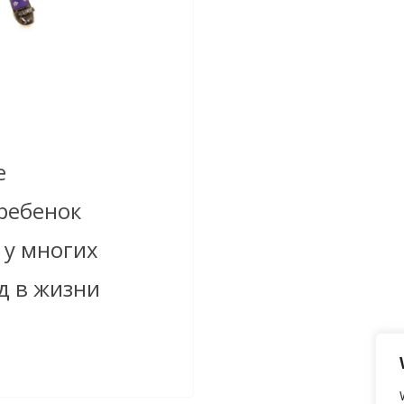
е
 ребенок
 у многих
д в жизни