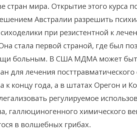
 стран мира. Открытие этого курса по
ешением Австралии разрешить психи
психоделики при резистентной к лече
Она стала первой страной, где был по
ощи больным. В США МДМА может бы
ан для лечения посттравматического 
а к концу года, а в штатах Орегон и К
легализовать регулируемое использо
а, галлюциногенного химического ве
ося в волшебных грибах.