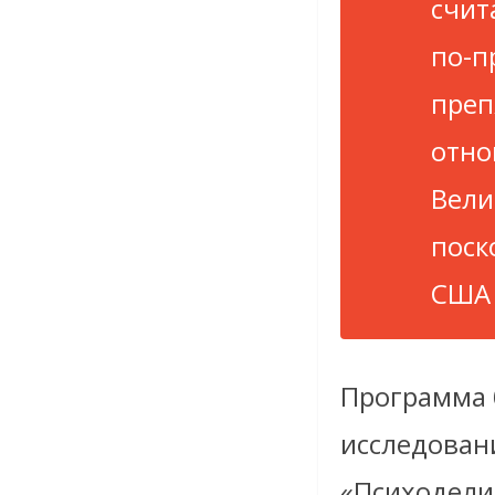
счит
по-п
преп
отно
Вели
поск
США 
Программа 
исследовани
«Психоделик