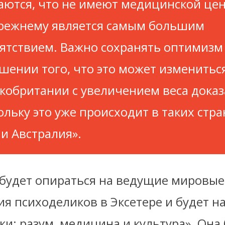
аются, что не имеют медицинской цен
режнему является самым большим
ятствием. Важно сохранять оптимизм
шении того, что это может изменитьс
кобритании с увеличением веса доказ
ольку это уже происходит в таких стра
и Австралия».
будет опираться на ведущие мировые
я психоделиков в Эксетере и будет н
и: разум, медицина и культура». Она