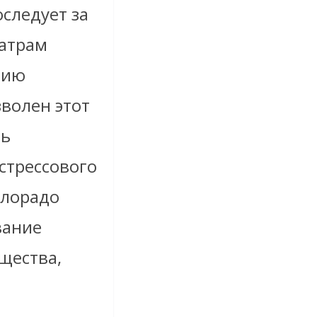
следует за
атрам
нию
зволен этот
ть
стрессового
олорадо
вание
щества,