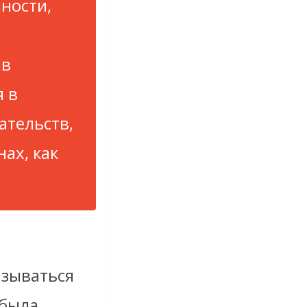
ности,
 в
я в
ательств,
нах, как
азываться
 была