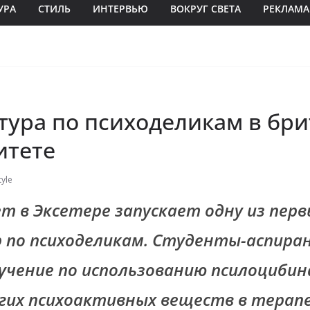
УРА
СТИЛЬ
ИНТЕРВЬЮ
ВОКРУГ СВЕТА
РЕКЛАМА
тура по психоделикам в бр
итете
yle
т в Эксетере запускает одну из перв
 по психоделикам. Студенты-аспир
учение по использованию псилоцибина
гих психоактивных веществ в терап