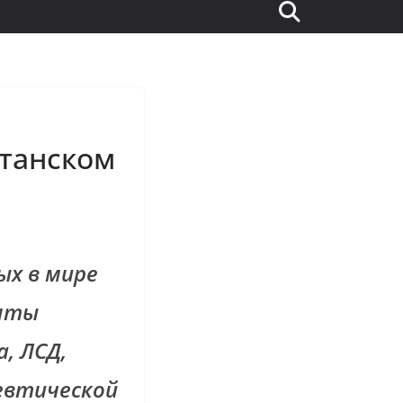
итанском
ых в мире
анты
, ЛСД,
евтической