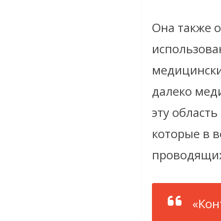
Она также о
использова
медицинским
далеко мед
эту область
которые в в
проводящих
«Кон