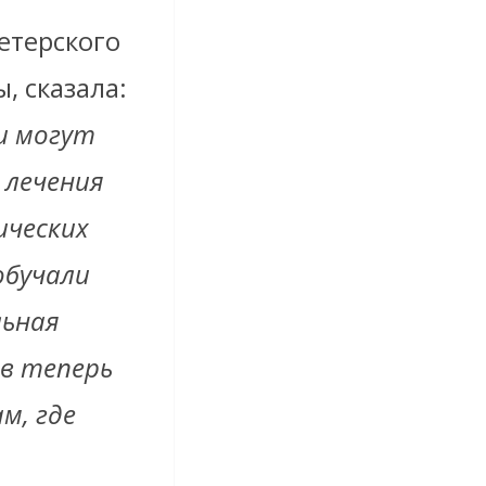
етерского
, сказала:
ки могут
 лечения
ических
обучали
льная
в теперь
м, где