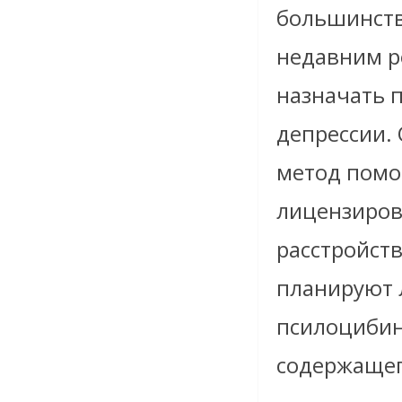
большинстве
недавним р
назначать 
депрессии. 
метод пом
лицензиров
расстройств
планируют 
псилоцибин
содержащег