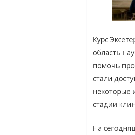
Курс Эксете
область на
помочь про
стали дост
некоторые 
стадии кли
На сегодня