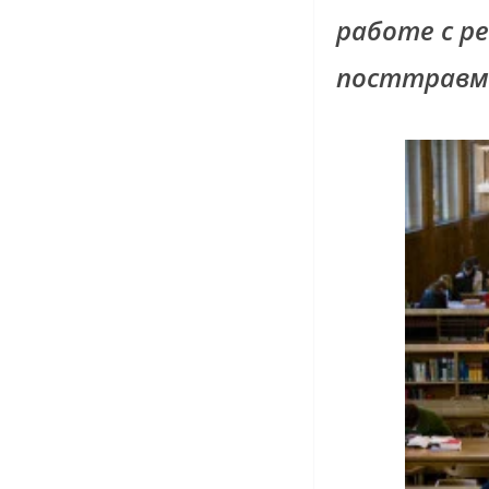
работе с р
посттравм