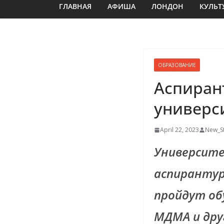
ГЛАВНАЯ
АФИША
ЛОНДОН
КУЛЬТ
ОБРАЗОВАНИЕ
Аспиран
универс
April 22, 2023
New_St
Университе
аспирантур
пройдут об
МДМА и дру