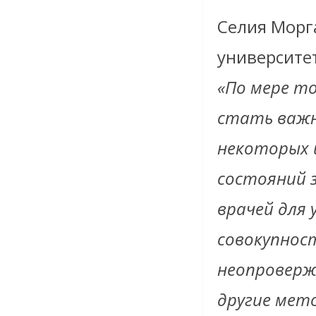
Селия Морг
университет
«По мере то
стать важн
некоторых 
состояний 
врачей для 
совокупнос
неопроверж
другие мето