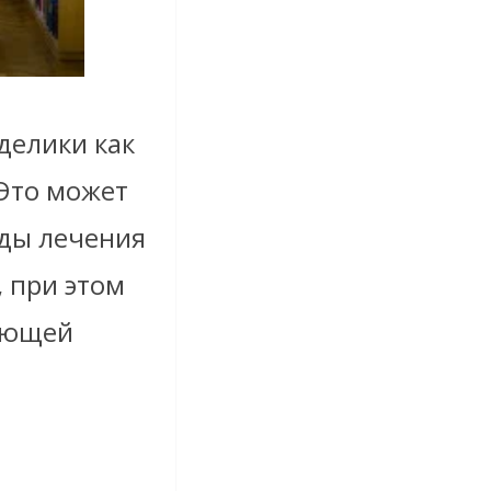
делики как
Это может
оды лечения
 при этом
шающей