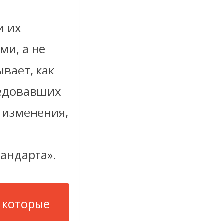
и их
ми, а не
вает, как
ледовавших
т изменения,
андарта».
 которые