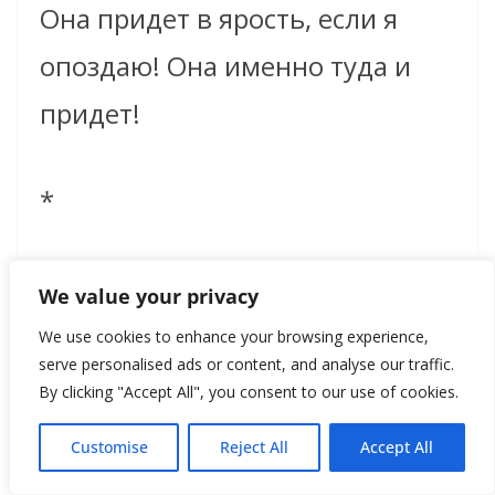
Она придет в ярость, если я
опоздаю! Она именно туда и
придет!
*
Нужно бежать со всех ног,
We value your privacy
чтобы только оставаться на
We use cookies to enhance your browsing experience,
serve personalised ads or content, and analyse our traffic.
месте, а чтобы куда-то попасть,
By clicking "Accept All", you consent to our use of cookies.
надо бежать как минимум
Customise
Reject All
Accept All
вдвое быстрее.