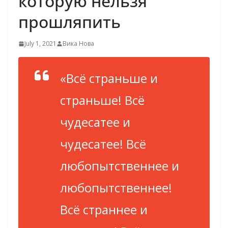
которую нельзя
прошляпить
July 1, 2021
Вика Нова
«Всё страньше и
страньше! Всё
чудесатее и
чудесатее! Всё
любопытственнее и
любопытственнее!
Всё страннее и