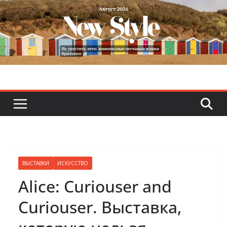
Skip
to
content
ВЫСТАВКИ
ИСКУССТВО
Alice: Curiouser and
Curiouser. Выставка,