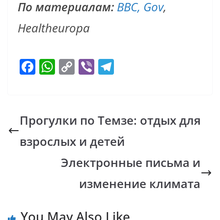
По материалам:
BBC,
Gov
,
Healtheuropa
F
W
C
Vi
T
ac
h
o
b
el
e
at
p
er
e
b
s
y
gr
Прогулки по Темзе: отдых для
o
A
Li
a
взрослых и детей
o
p
n
m
k
p
k
Электронные письма и
изменение климата
You May Also Like