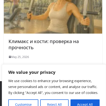
Климакс и кости: проверка на
прочность
May 25, 2026
We value your privacy
We use cookies to enhance your browsing experience,
serve personalised ads or content, and analyse our traffic.
By clicking "Accept All", you consent to our use of cookies.
Copyright © 2026
New Style
. All rights reserved.
Theme:
ColorMag
by ThemeGrill. Powered by
WordPress
.
Customise
Reject All
Accept All