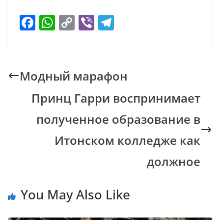
F
W
C
Vi
T
ac
h
o
b
el
e
at
p
er
e
b
s
y
gr
Модный марафон
o
A
Li
a
Принц Гарри воспринимает
o
p
n
m
k
p
k
полученное образование в
Итонском колледже как
должное
You May Also Like