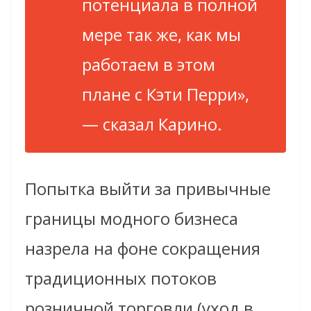
потенциала в полной
мере так же, как мы
работаем в этом
плане с Кэти Перри»,
— сказал Карино.
Попытка выйти за привычные
границы модного бизнеса
назрела на фоне сокращения
традиционных потоков
розничной торговли (уход в