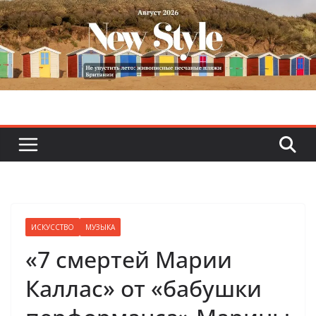
Skip
to
content
ИСКУССТВО
МУЗЫКА
«7 смертей Марии
Каллас» от «бабушки