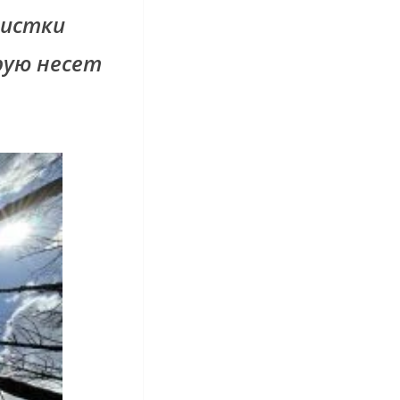
истки
рую несет