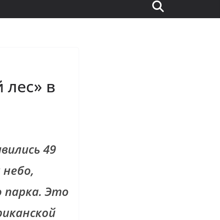
 лес» в
вились 49
 небо,
 парка. Это
риканской