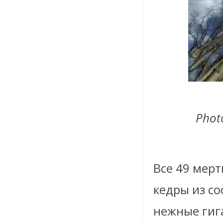
Phot
Все 49 мер
кедры из с
нежные гиг