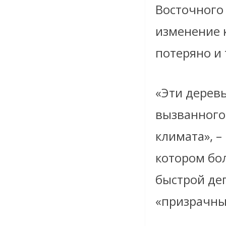
Восточного
изменение к
потеряно и 
«Эти деревь
вызванного
климата», –
котором бо
быстрой де
«призрачны