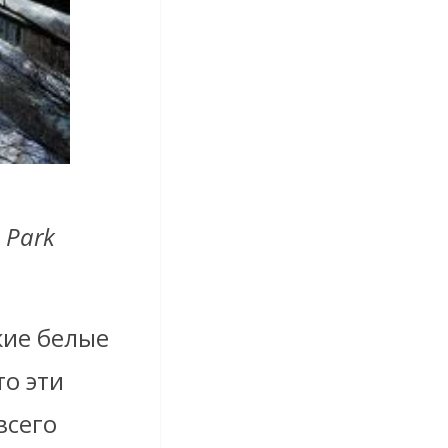
 Park
кие белые
то эти
всего