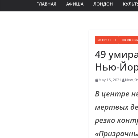
ГЛАВНАЯ
АФИША
ЛОНДОН
КУЛЬТ
ИСКУССТВО
ЭКОЛОГИ
49 умир
Нью-Йор
May 15, 2021
New_St
В центре н
мертвых де
резко конт
«Призрачны