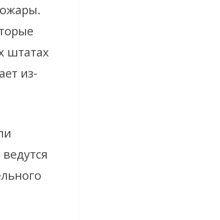
пожары.
оторые
х штатах
ает из-
ли
 ведутся
ельного