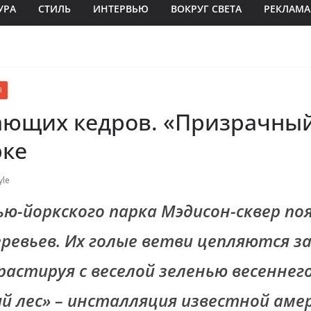
УРА
СТИЛЬ
ИНТЕРВЬЮ
ВОКРУГ СВЕТА
РЕКЛАМА
Я
ающих кедров. «Призрачный
ке
yle
ью-йоркского парка Мэдисон-сквер поя
ревьев. Их голые ветви цепляются за
растируя с веселой зеленью весеннего
й лес» – инсталляция известной аме