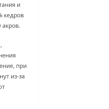
тания и
% кедров
 акров.
,
нения
ение, при
ут из-за
ют