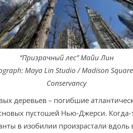
“Призрачный лес” Майи Лин
ograph: Maya Lin Studio / Madison Square
Conservancy
твых деревьев – погибшие атлантичес
основых пустошей Нью-Джерси. Когда-
анты в изобилии произрастали вдоль 