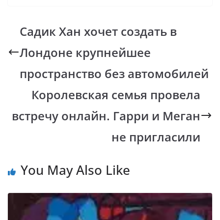
e
at
p
er
e
b
s
y
gr
Садик Хан хочет создать в
o
A
Li
a
Лондоне крупнейшее
o
p
n
m
k
p
k
пространство без автомобилей
Королевская семья провела
встречу онлайн. Гарри и Меган
не пригласили
You May Also Like