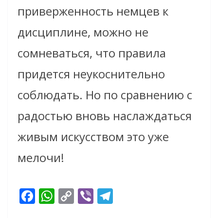
приверженность немцев к
дисциплине, можно не
сомневаться, что правила
придется неукоснительно
соблюдать. Но по сравнению с
радостью вновь наслаждаться
живым искусством это уже
мелочи!
F
W
C
Vi
T
ac
h
o
b
el