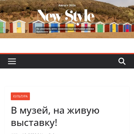
Skip
to
content
КУЛЬТУРА
В музей, на живую
выставку!