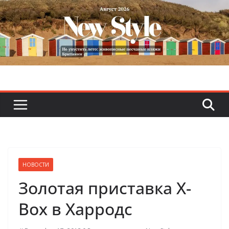
Skip
to
content
НОВОСТИ
Золотая приставка X-
Box в Харродс