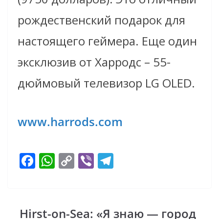
рождественский подарок для
настоящего геймера. Еще один
эксклюзив от Харродс – 55-
дюймовый телевизор LG OLED.
www.harrods.com
F
W
C
Vi
T
ac
h
o
b
el
e
at
p
er
e
b
s
y
gr
Hirst-on-Sea: «Я знаю — город