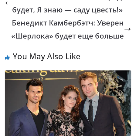
o
A
Li
a
будет, Я знаю — саду цвесть!»
o
p
n
m
k
p
k
Бенедикт Камбербэтч: Уверен
«Шерлока» будет еще больше
You May Also Like