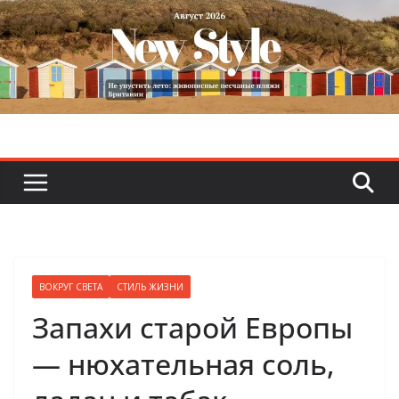
Skip
to
content
ВОКРУГ СВЕТА
СТИЛЬ ЖИЗНИ
Запахи старой Европы
— нюхательная соль,