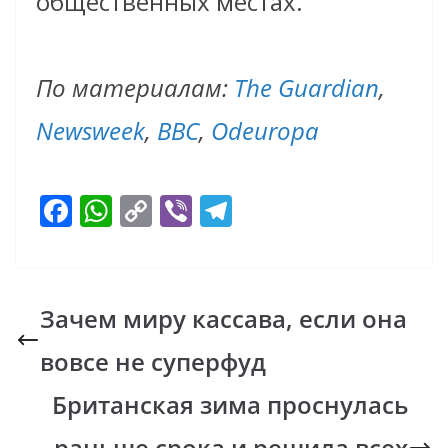
общественных местах.
По материалам:
The Guardian
,
Newsweek
,
BBC
,
Odeuropa
F
W
C
Vi
T
ac
h
o
b
el
e
at
p
er
e
b
s
y
gr
Зачем миру кассава, если она
o
A
Li
a
вовсе не суперфуд
o
p
n
m
k
p
k
Британская зима проснулась
раньше срока и решила всех