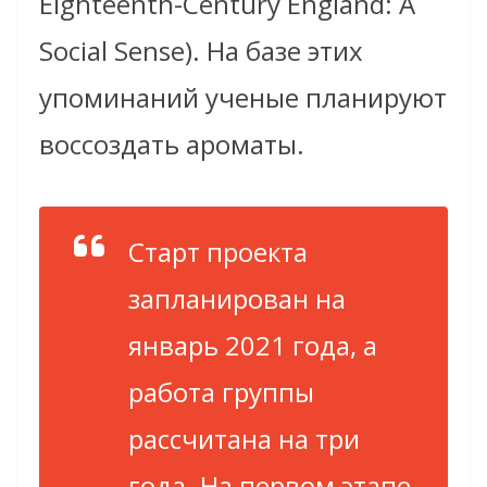
Eighteenth-Century England: A
Social Sense). На базе этих
упоминаний ученые планируют
воссоздать ароматы.
Старт проекта
запланирован на
январь 2021 года, а
работа группы
рассчитана на три
года. На первом этапе