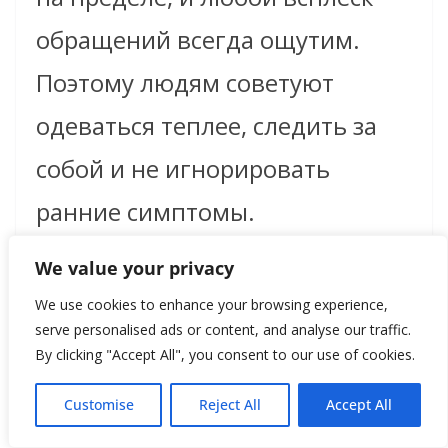
обращений всегда ощутим.
Поэтому людям советуют
одеваться теплее, следить за
собой и не игнорировать
ранние симптомы.
We value your privacy
Городские инфраструктуры
We use cookies to enhance your browsing experience,
вроде дорожных служб и
serve personalised ads or content, and analyse our traffic.
By clicking "Accept All", you consent to our use of cookies.
коммунальных операторов в
Customise
Reject All
Accept All
этот период переходят на