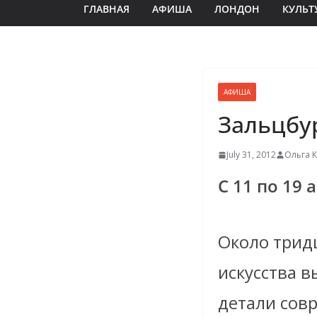
ГЛАВНАЯ
АФИША
ЛОНДОН
КУЛЬТ
АФИША
Зальцбур
July 31, 2012
Ольга 
С 11 по 19 
Около трид
искусства в
детали сов