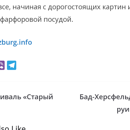
се, начиная с дорогостоящих картин 
 фарфоровой посудой.
burg.info
Vi
T
b
el
er
e
gr
тиваль «Старый
Бад-Херсфель
i
a
руи
m
so Like