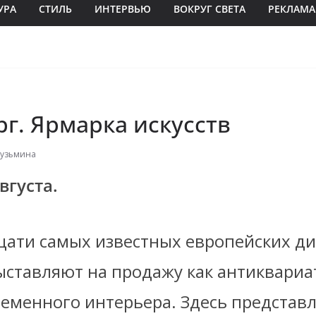
УРА
СТИЛЬ
ИНТЕРВЬЮ
ВОКРУГ СВЕТА
РЕКЛАМА
г. Ярмарка искусств
Кузьмина
августа
.
цати самых известных европейских д
ыставляют на продажу как антиквариат
ременного интерьера.
Здесь представ