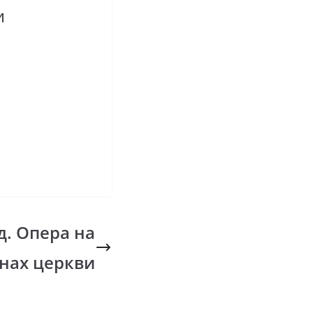
и
д. Опера на
нах церкви