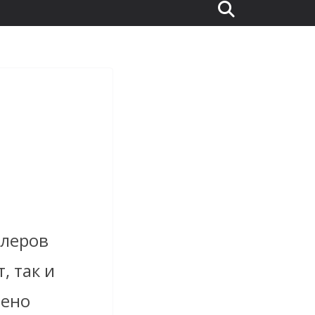
илеров
, так и
лено