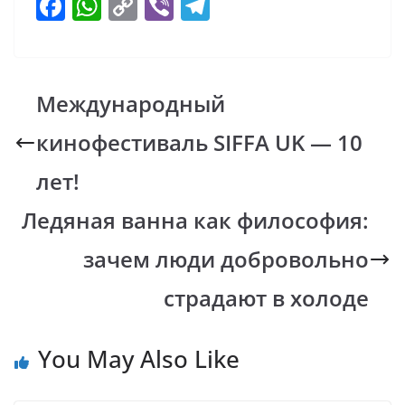
F
W
C
Vi
T
ac
h
o
b
el
e
at
p
er
e
b
s
y
gr
Международный
o
A
Li
a
кинофестиваль SIFFA UK — 10
o
p
n
m
k
p
k
лет!
Ледяная ванна как философия:
зачем люди добровольно
страдают в холоде
You May Also Like