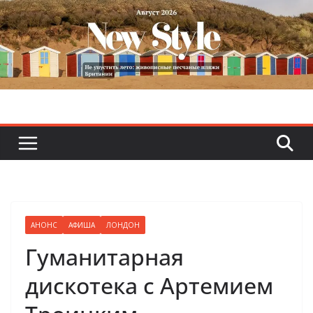
Skip
to
content
АНОНС
АФИША
ЛОНДОН
Гуманитарная
дискотека с Артемием