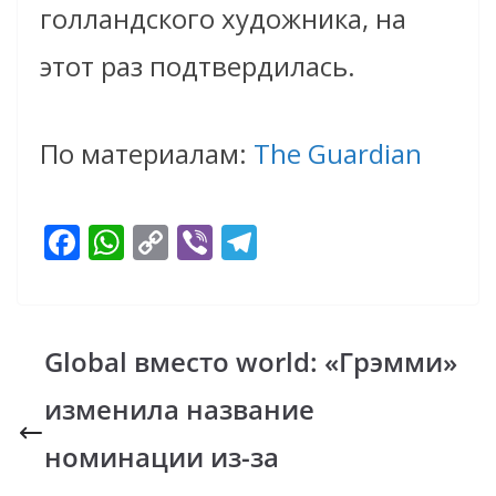
голландского художника, на
этот раз подтвердилась.
По материалам:
The Guardian
F
W
C
Vi
T
ac
h
o
b
el
e
at
p
er
e
b
s
y
gr
Global вместо world: «Грэмми»
o
A
Li
a
изменила название
o
p
n
m
k
p
k
номинации из-за