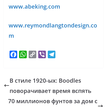
www.abeking.com
www.reymondlangtondesign.co
m
F
W
C
Vi
T
ac
h
o
b
el
e
at
p
er
e
b
s
y
gr
В стиле 1920-ых: Boodles
o
A
Li
a
поворачивает время вспять
o
p
n
m
k
p
k
70 миллионов фунтов за дом с