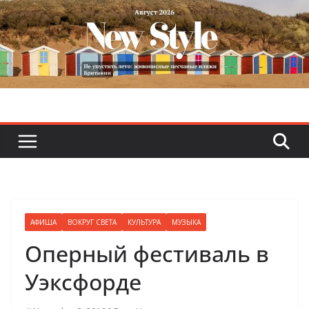
Skip
to
content
АФИША
ВОКРУГ СВЕТА
КУЛЬТУРА
МУЗЫКА
Оперный фестиваль в
Уэксфорде