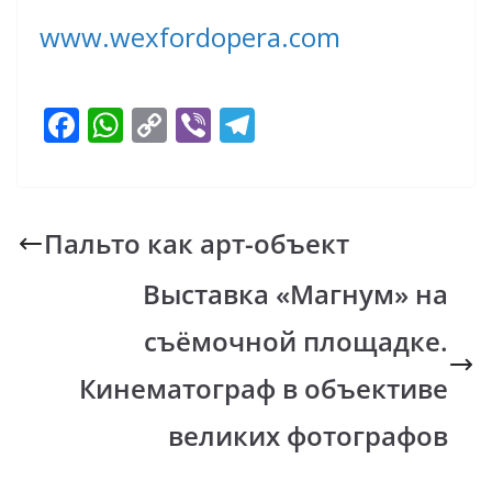
www.wexfordope
ra.com
F
W
C
Vi
T
ac
h
o
b
el
e
at
p
er
e
b
s
y
gr
Пaльто как арт-объект
o
A
Li
a
Выставка «Магнум» на
o
p
n
m
k
p
k
съёмочной площадке.
Кинематограф в объективе
великих фотографов