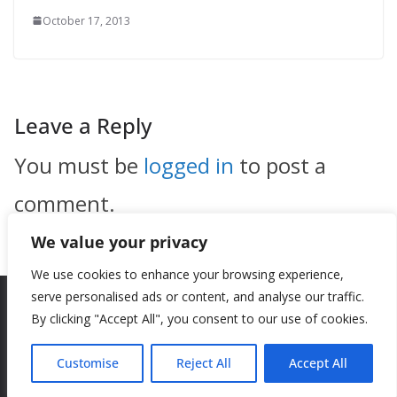
October 17, 2013
Leave a Reply
You must be
logged in
to post a
comment.
We value your privacy
We use cookies to enhance your browsing experience,
serve personalised ads or content, and analyse our traffic.
By clicking "Accept All", you consent to our use of cookies.
Copyright © 2026
New Style
. All rights reserved.
Theme:
ColorMag
by ThemeGrill. Powered by
WordPress
.
Customise
Reject All
Accept All