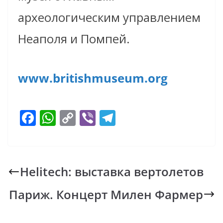
археологическим управлением
Неаполя и Помпей.
www.britishmuseum.org
F
W
C
Vi
T
ac
h
o
b
el
e
at
p
er
e
b
s
y
gr
Helitech: выставка вертолетов
o
A
Li
a
Париж. Концерт Милен Фармер
o
p
n
m
k
p
k