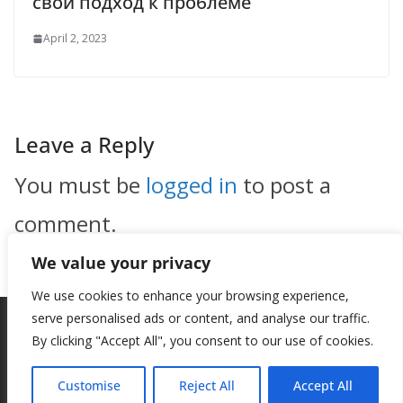
свой подход к проблеме
April 2, 2023
Leave a Reply
You must be
logged in
to post a
comment.
We value your privacy
We use cookies to enhance your browsing experience,
serve personalised ads or content, and analyse our traffic.
By clicking "Accept All", you consent to our use of cookies.
Copyright © 2026
New Style
. All rights reserved.
Theme:
ColorMag
by ThemeGrill. Powered by
WordPress
.
Customise
Reject All
Accept All