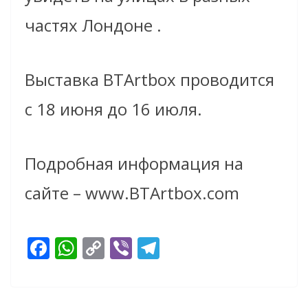
частях Лондоне .
Выставка BTArtbox проводится
с 18 июня до 16 июля.
Подробная информация на
сайте – www.BTArtbox.com
F
W
C
Vi
T
ac
h
o
b
el
e
at
p
er
e