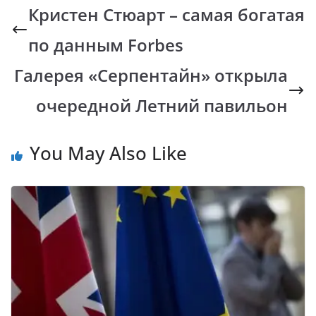
b
s
y
gr
Кристен Стюарт – самая богатая
o
A
Li
a
по данным Forbes
o
p
n
m
k
p
k
Галерея «Серпентайн» открыла
очередной Летний павильон
You May Also Like