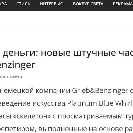
УРА
СТИЛЬ
ИНТЕРВЬЮ
ВОКРУГ СВЕТА
РЕКЛАМА
 деньги: новые штучные ча
nzinger
ария Давтян
немецкой компании Grieb&Benzinger 
ведение искусства Platinum Blue Whir
асы «скелетон» с просматриваемым т
репетиром
, выполненные на основе р