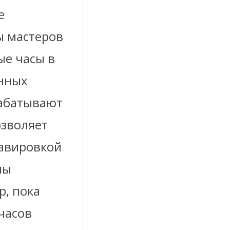
е
ы мастеров
ые часы в
нных
рабатывают
озволяет
равировкой
мы
р, пока
часов