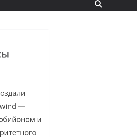
сы
создали
lwind —
урбийоном и
аритетного