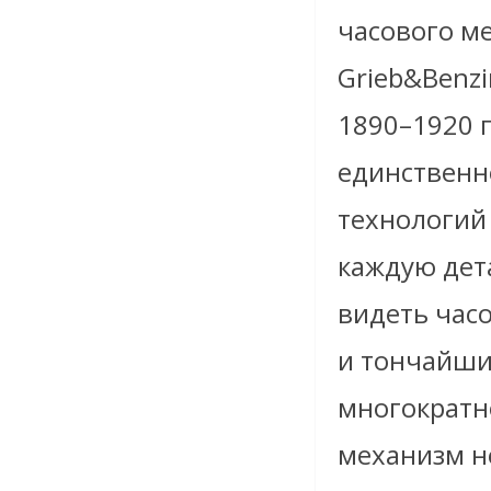
часового ме
Grieb&Benz
1890–1920 
единственн
технологий
каждую дета
видеть час
и тончайши
многократно
механизм н