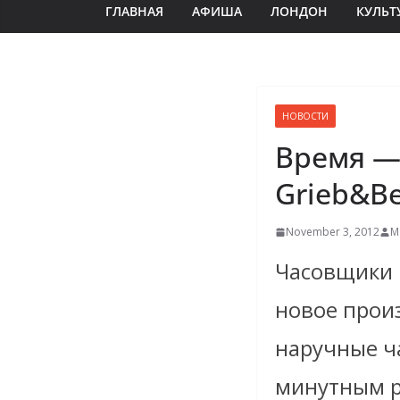
ГЛАВНАЯ
АФИША
ЛОНДОН
КУЛЬТ
НОВОСТИ
Время —
Grieb&Be
November 3, 2012
М
Часовщики 
новое произ
наручные ч
минутным 