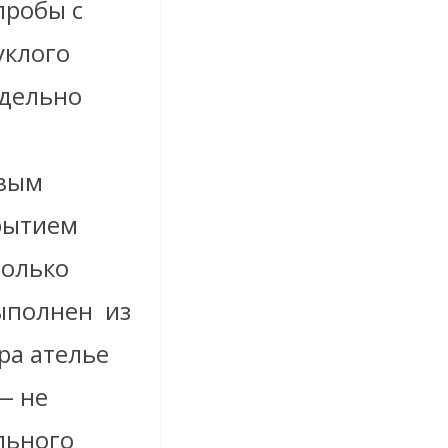
пробы с
уклого
тдельно
овым
рытием
только
выполнен из
ра ателье
— не
льного