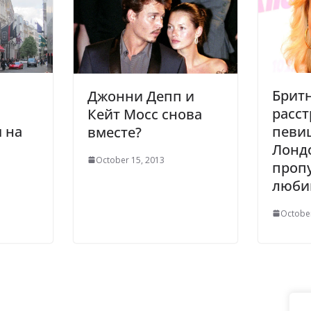
Бритн
Джонни Депп и
расст
Кейт Мосс снова
певиц
 на
вместе?
Лонд
October 15, 2013
пропу
люби
October