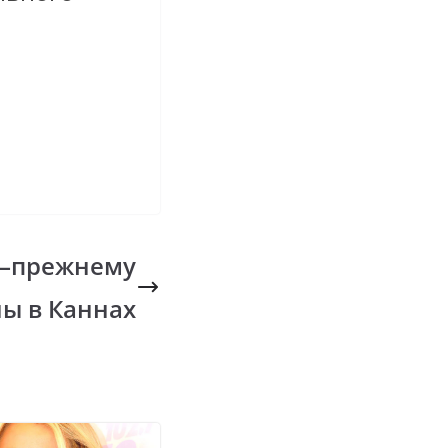
о–прежнему
ы в Каннах