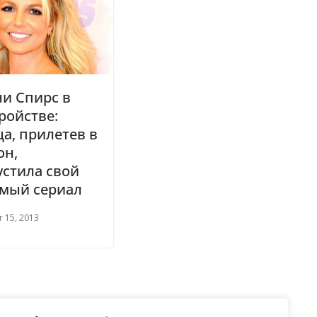
и Спирс в
ройстве:
а, прилетев в
он,
стила свой
мый сериал
 15, 2013