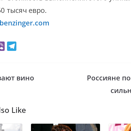
0 тысяч евро.
benzinger.com
Vi
T
b
el
er
e
gr
вают вино
Россияне п
i
a
сильн
m
so Like