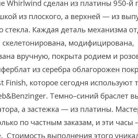
ue Whirlwind сделан из платины 950-й 
кой из плоского, а верхней — из вып
о стекла. Каждая деталь механизма о
, скелетонирована, модифицирована,
ана вручную, покрыта родием и роз
иферблат из серебра облагорожен пок
st Finish, которое сегодня используют 
ieb&Benzinger. Темно–синий браслет 
тора, а застежка — из платины. Масте
лько по частным заказам, и эти часы 
. Стоимость выполнения этого уника