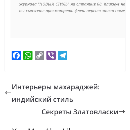
журнала "НОВЫЙ СТИЛЬ" на странице 68. Кликнув на о
вы сможете просмотреть флеш-версию этого номера
F
W
C
Vi
T
ac
h
o
b
el
e
at
p
er
e
b
s
y
gr
Интерьеры махараджей:
o
A
Li
a
индийский стиль
o
p
n
m
k
p
k
Секреты Златовласки