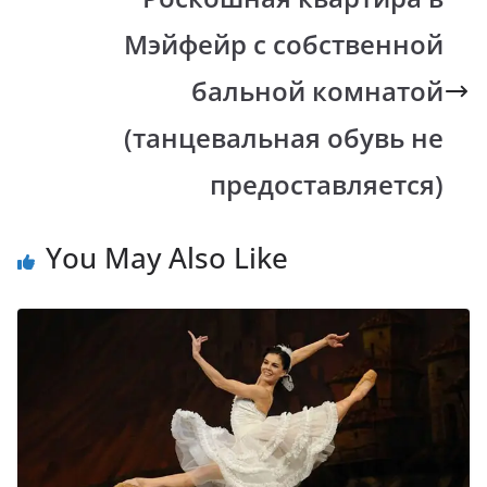
o
p
n
m
k
p
k
Мэйфейр с собственной
бальной комнатой
(танцевальная обувь не
предоставляется)
You May Also Like