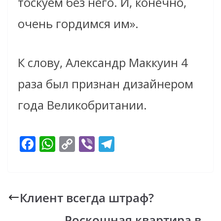
тоскуем без него. И, конечно,
очень гордимся им».
К слову, Александр Маккуин 4
раза был признан дизайнером
года Великобритании.
F
W
C
Vi
T
ac
h
o
b
el
e
at
p
er
e
b
s
y
gr
Клиент всегда штраф?
o
A
Li
a
Роскошная квартира в