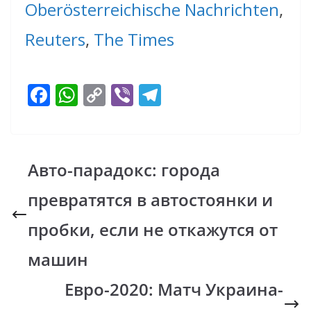
Oberösterreichische Nachrichten
,
Reuters
,
The Times
F
W
C
Vi
T
ac
h
o
b
el
e
at
p
er
e
b
s
y
gr
Авто-парадокс: города
o
A
Li
a
превратятся в автостоянки и
o
p
n
m
k
p
k
пробки, если не откажутся от
машин
Евро-2020: Матч Украина-