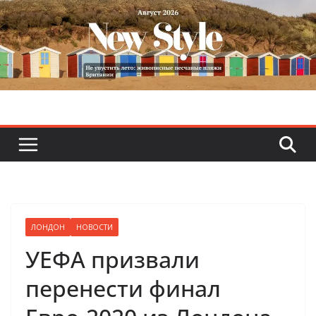
Skip
to
content
ЛОНДОН
НОВОСТИ
УЕФА призвали
перенести финал