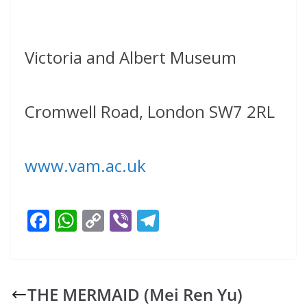
Victoria and Albert Museum
Cromwell Road, London SW7 2RL
www.vam.ac.uk
F
W
C
Vi
T
ac
h
o
b
el
e
at
p
er
e
b
s
y
gr
THE MERMAID (Mei Ren Yu)