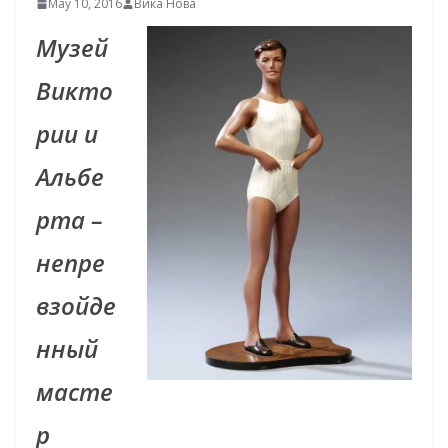
May 10, 2016
Вика Нова
Музей
Викто
рии и
Альбе
рта –
непре
взойде
нный
масте
р