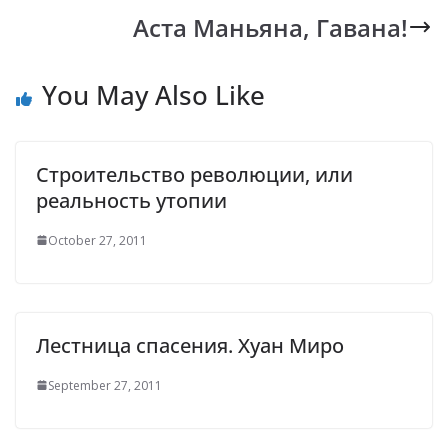
o
A
Li
a
Аста Маньяна, Гавана!
o
p
n
m
k
p
k
You May Also Like
Cтроительство революции, или
реальность утопии
October 27, 2011
Лестница спасения. Хуан Миро
September 27, 2011