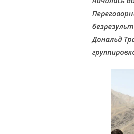
начались д
Переговорн
безрезульт
Дональд Тр
группировк