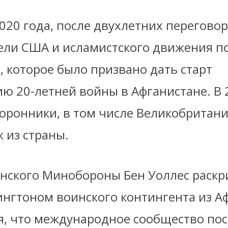
020 года, после двухлетних переговор
ели США и исламистского движения п
 которое было призвано дать старт
ю 20-летней войны в Афганистане. В 
оронники, в том числе Великобритани
 из страны.
анского Минобороны Бен Уоллес раскр
нгтоном воинского контингента из Аф
я, что международное сообщество пос