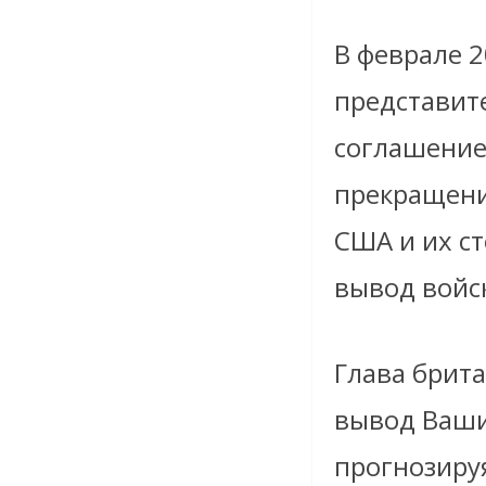
В феврале 2
представит
соглашение,
прекращени
США и их ст
вывод войск
Глава брит
вывод Ваши
прогнозиру