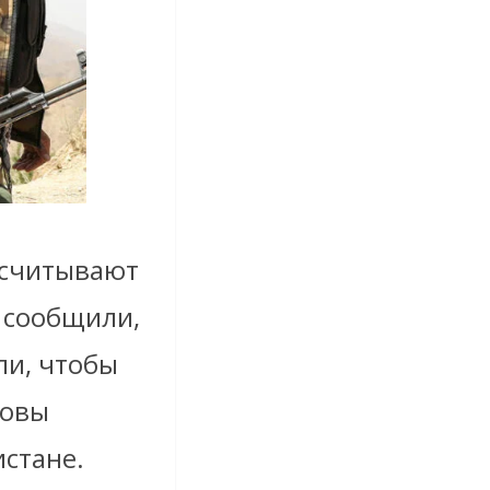
ссчитывают
и сообщили,
ли, чтобы
товы
истане.