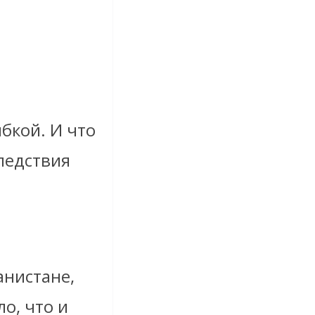
бкой. И что
ледствия
нистане,
о, что и