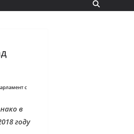
ад
парламент с
нако в
2018 году