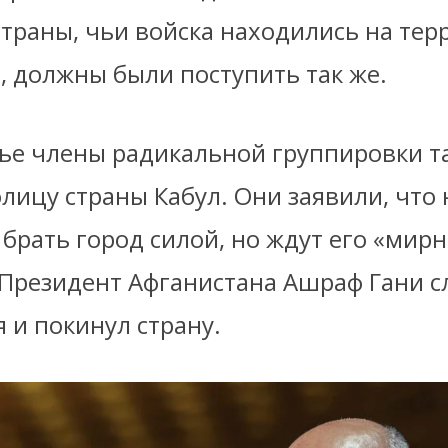
страны, чьи войска находились на тер
, должны были поступить так же.
нье члены радикальной группировки т
лицу страны Кабул. Они заявили, что 
брать город силой, но ждут его «мир
 Президент Афганистана Ашраф Гани с
 и покинул страну.