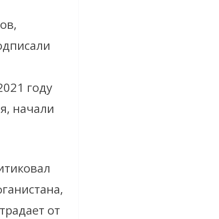
ов,
одписали
2021 году
я, начали
итиковал
ганистана,
традает от