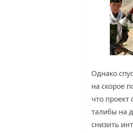
Однако спу
на скорое 
что проект 
талибы на 
снизить ин