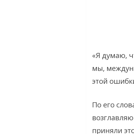
«Я думаю, ч
мы, междун
этой ошибки
По его сло
возглавляю
приняли это