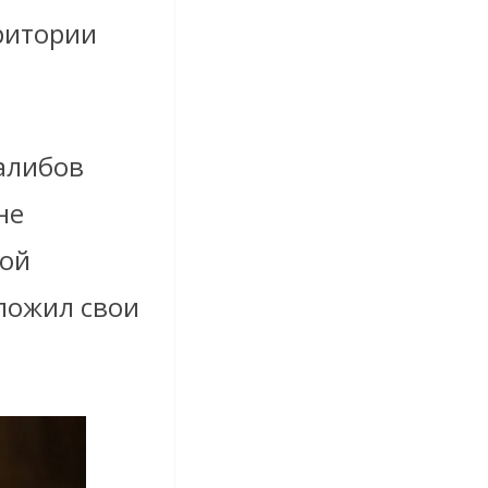
ритории
алибов
не
ной
ложил свои