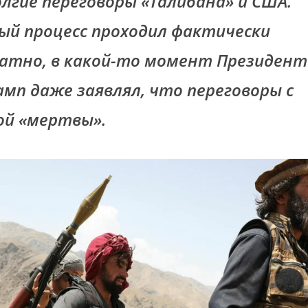
олгие переговоры
«Талибана
» и США.
ый процесс проходил фактически
атно, в какой-то момент Президен
амп даже заявлял, что переговоры с
ой
«мертвы
».