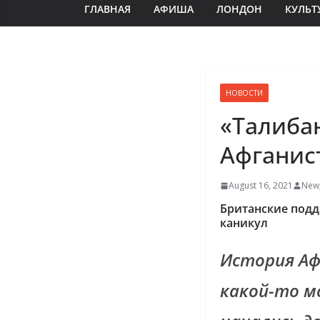
ГЛАВНАЯ
АФИША
ЛОНДОН
КУЛЬТ
НОВОСТИ
«Талибан
Афганис
August 16, 2021
New_
Британские подд
каникул
История Аф
какой-то м