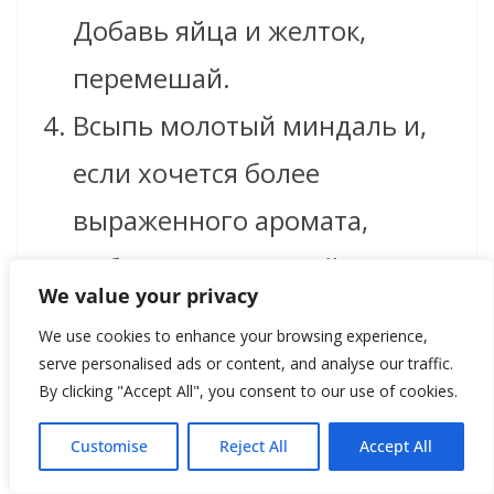
Добавь яйца и желток,
перемешай.
Всыпь молотый миндаль и,
если хочется более
выраженного аромата,
добавь миндальный
We value your privacy
экстракт.
We use cookies to enhance your browsing experience,
Вылей эту смесь на джем,
serve personalised ads or content, and analyse our traffic.
By clicking "Accept All", you consent to our use of cookies.
разровняй.
Customise
Reject All
Accept All
Посыпь сверху рубленным