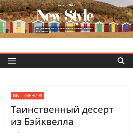
Skip
to
content
ЕДА
КУЛИНАРИЯ
Таинственный десерт
из Бэйквелла