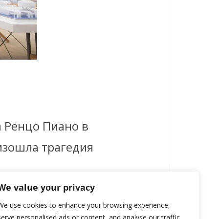
а Ренцо Пиано в
изошла трагедия
We value your privacy
We use cookies to enhance your browsing experience,
serve personalised ads or content, and analyse our traffic.