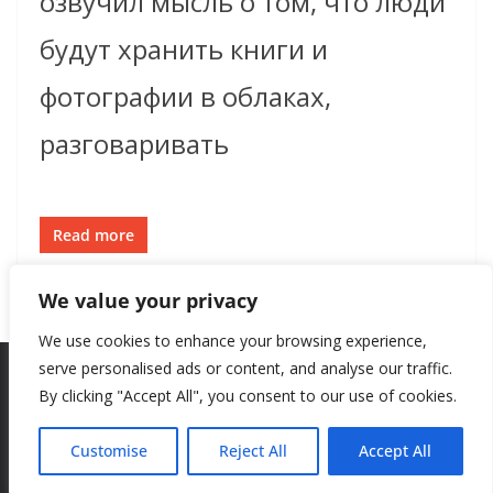
озвучил мысль о том, что люди
будут хранить книги и
фотографии в облаках,
разговаривать
Read more
We value your privacy
We use cookies to enhance your browsing experience,
serve personalised ads or content, and analyse our traffic.
By clicking "Accept All", you consent to our use of cookies.
Copyright © 2026
New Style
. All rights reserved.
Theme:
ColorMag
by ThemeGrill. Powered by
WordPress
.
Customise
Reject All
Accept All