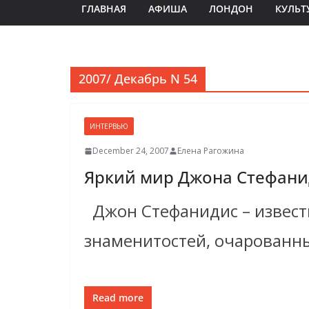
ГЛАВНАЯ
АФИША
ЛОНДОН
КУЛЬТ
2007/ Декабрь N 54
ИНТЕРВЬЮ
December 24, 2007
Елена Рагожина
Яркий мир Джона Стефани
Джон Стефанидис – известн
знаменитостей, очарованн
Read more