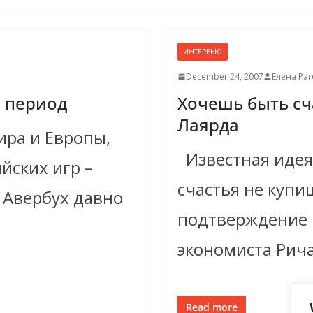
ИНТЕРВЬЮ
December 24, 2007
Елена Ра
й период
Хочешь быть сч
Лаярда
ра и Европы,
Известная идея 
йских игр –
счастья не купи
я Авербух давно
подтверждение 
экономиста Рича
Read more