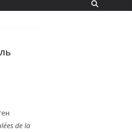
аль
тен
l
é
es
de
la