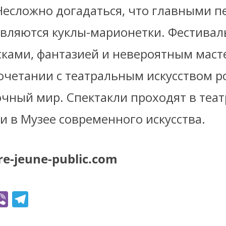
Несложно догадаться, что главными 
являются куклы-марионетки.
Фестивал
сками, фантазией и невероятным маст
сочетании с театральным искусством 
чный мир. Cпектакли проходят в теат
c и в Музее современного искусства.
e-jeune-public.com
Vi
T
b
el