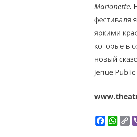
Marionette
.
фестиваля 
яркими кра
которые в 
новый сказо
Jenue Publi
www.theatr
F
W
C
ac
h
o