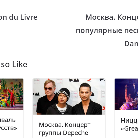
er
e
gr
n du Livre
Москва. Конц
i
a
популярные пес
m
Dam
so Like
иваль
Ницца
Москва. Концерт
усств»
«Grea
группы Depeche