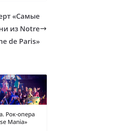
ерт «Самые
ни из Notre
e de Paris»
. Рок-опера
se Mania»