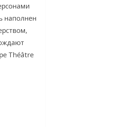
персонами
ь наполнен
ерством,
рождают
ре Théâtre