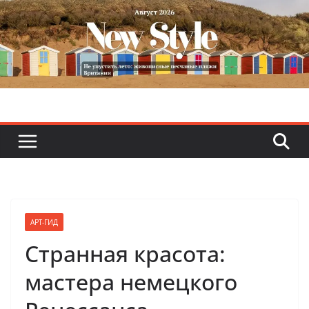
Skip
to
content
АРТ-ГИД
Странная красота:
мастера немецкого