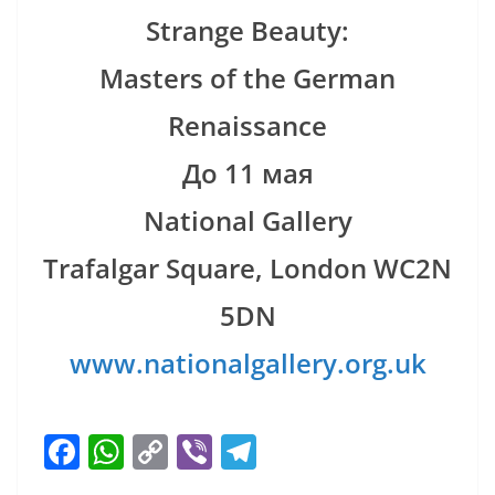
Strange Beauty:
Masters of the German
Renaissance
До 11 мая
National Gallery
Trafalgar Square, London WC2N
5DN
www.nationalgallery.org.uk
F
W
C
Vi
T
ac
h
o
b
el