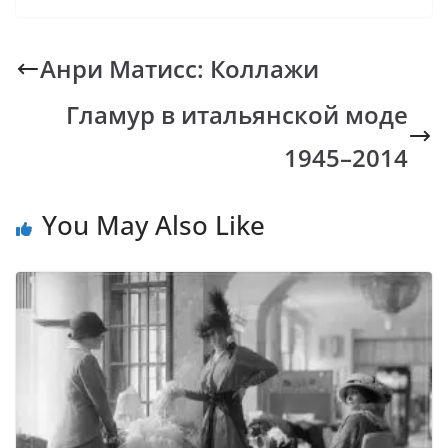
e
at
p
er
e
b
s
y
gr
Анри Матисс: Коллажи
o
A
Li
a
Гламур в итальянской моде
o
p
n
m
k
p
k
1945–2014
You May Also Like