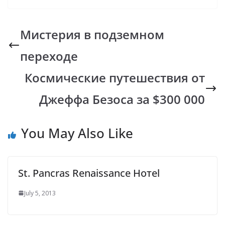
e
at
p
er
e
b
s
y
gr
Мистерия в подземном
o
A
Li
a
переходе
o
p
n
m
k
p
k
Космические путешествия от
Джеффа Безоса за $300 000
You May Also Like
St. Pancras Renaissance Нотеl
July 5, 2013