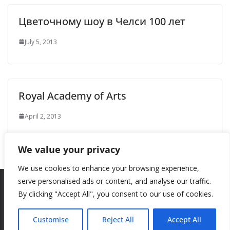
Цветочному шоу в Челси 100 лет
July 5, 2013
Royal Academy of Arts
April 2, 2013
We value your privacy
We use cookies to enhance your browsing experience,
serve personalised ads or content, and analyse our traffic.
By clicking "Accept All", you consent to our use of cookies.
Copyright © 2026
New Style
. All rights reserved.
Theme:
ColorMag
by ThemeGrill. Powered by
WordPress
.
Customise
Reject All
Accept All