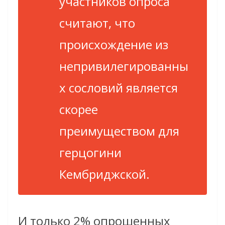
участников опроса
считают, что
происхождение из
непривилегированны
х сословий является
скорее
преимуществом для
герцогини
Кембриджской.
И только 2% опрошенных