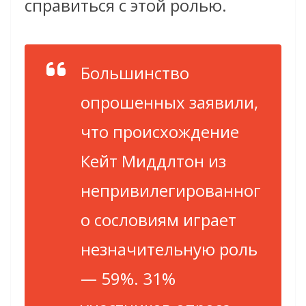
справиться с этой ролью.
Большинство
опрошенных заявили,
что происхождение
Кейт Миддлтон из
непривилегированног
о сословиям играет
незначительную роль
— 59%. 31%