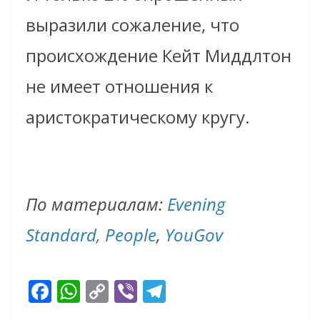
выразили сожаление, что
происхождение Кейт Миддлтон
не имеет отношения к
аристократическому кругу.
По материалам:
Evening
Standard,
People
,
YouGov
F
W
C
Vi
T
ac
h
o
b
el