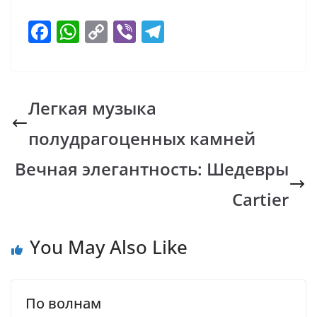
F
W
C
Vi
T
ac
h
o
b
el
e
at
p
er
e
b
s
y
gr
Легкая музыка
o
A
Li
a
полудрагоценных камней
o
p
n
m
k
p
k
Вечная элегантность: Шедевры
Cartier
You May Also Like
По волнам