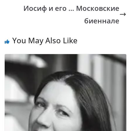
k
p
k
Иосиф и его … Московские
биеннале
You May Also Like