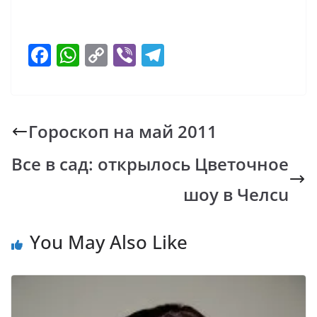
F
W
C
Vi
T
ac
h
o
b
el
e
at
p
er
e
b
s
y
gr
Гороскоп на май 2011
o
A
Li
a
Все в сад: открылось Цветочное
o
p
n
m
k
p
k
шоу в Челcu
You May Also Like