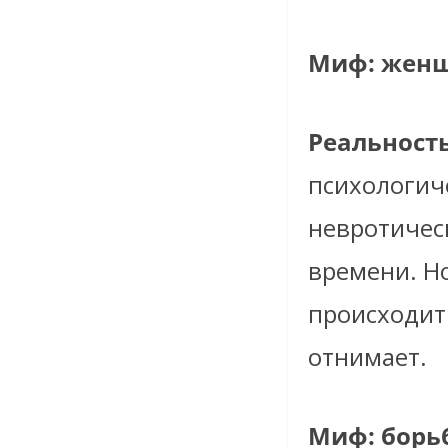
Миф: женщ
Реальност
психологиче
невротическ
времени. Но
происходит
отнимает.
Миф: борьб