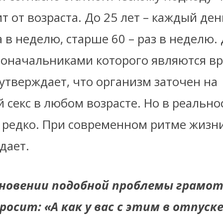
ит от возраста. До 25 лет – каждый ден
за в неделю, старше 60 – раз в неделю.
доначальниками которого являются вр
утверждает, что организм заточен на
секс в любом возрасте. Но в реально
 редко. При современном ритме жизни
дает.
кновении подобной проблемы грамо
росит: «А как у вас с этим в отпуске