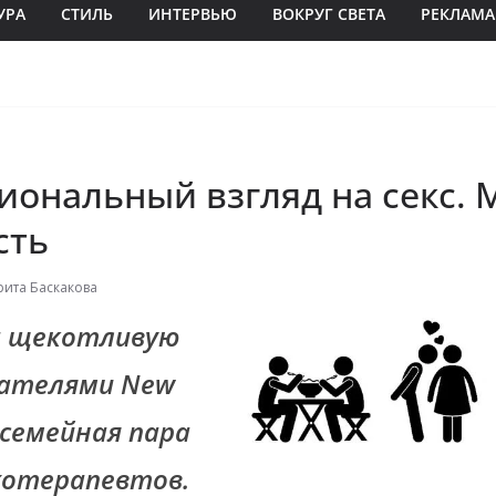
УРА
СТИЛЬ
ИНТЕРВЬЮ
ВОКРУГ СВЕТА
РЕКЛАМА
иональный взгляд на секс.
сть
ита Баскакова
а щекотливую
тателями New
 семейная пара
хотерапевтов.