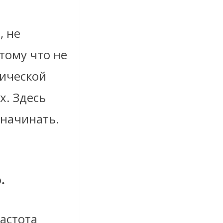
, не
тому что не
зической
х. Здесь
 начинать.
.
астота