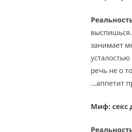
Реальност
выспишься. 
занимает м
усталостью 
речь не о т
…аппетит п
Миф: секс 
Реальност