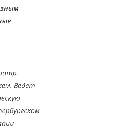
азным
ные
иатр,
жем. Ведет
ескую
тербургском
апии