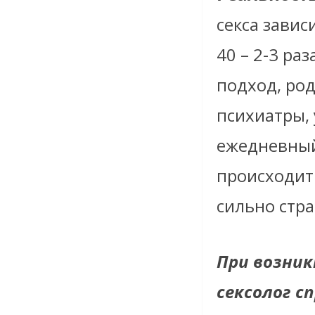
секса завис
40 – 2-3 ра
подход, ро
психиатры, 
ежедневный 
происходит
сильно стра
При возни
сексолог сп