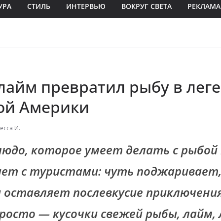
УРА
СТИЛЬ
ИНТЕРВЬЮ
ВОКРУГ СВЕТА
РЕКЛАМА
лайм превратил рыбу в лег
ой Америки
есса И.
людо, которое умеет делать с рыбой
ает с туристами: чуть поджаривает,
 оставляет послевкусие приключения
осто — кусочки свежей рыбы, лайм, л