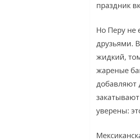
праздник вк
Но Перу не 
друзьями. 
жидкий, том
жареные бан
добавляют 
закатывают 
уверены: эт
Мексиканска