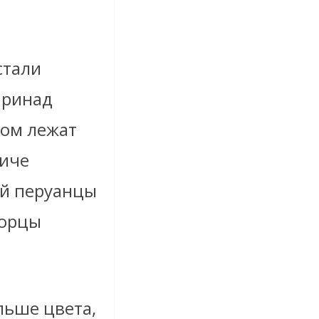
стали
аринад
дом лежат
виче
ой перуанцы
дорцы
льше цвета,