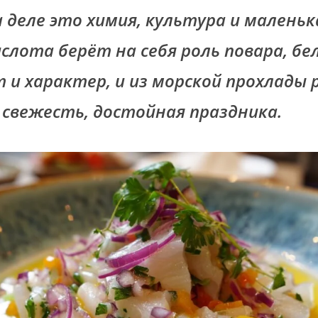
а деле это химия, культура и малень
ислота берёт на себя роль повара, б
т и характер, и из морской прохлады
свежесть, достойная праздника.