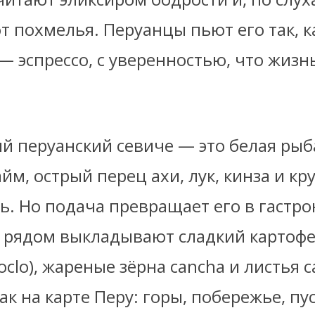
т похмелья. Перуанцы пьют его так, к
 эспрессо, с уверенностью, что жизн
й перуанский севиче — это белая рыб
айм, острый перец ахи, лук, кинза и кр
ль. Но подача превращает его в гастр
: рядом выкладывают сладкий картофел
hoclo), жареные зёрна cancha и листья с
ак на карте Перу: горы, побережье, пу