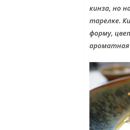
кинза, но н
тарелке. К
форму, цве
ароматная 