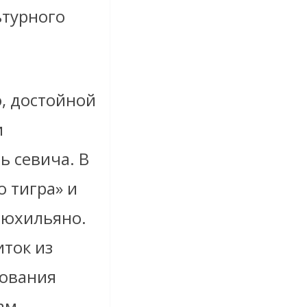
ьтурного
, достойной
и
ь севича. В
о тигра» и
рюхильяно.
иток из
нования
ам,