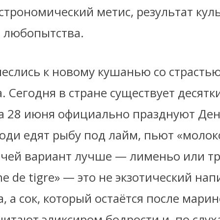
строномический метис, результат кул
 любопытства.
неслись к новому кушанью со страстью
. Сегодня в стране существует десятк
 а 28 июня официально празднуют Ден
юди едят рыбу под лайм, пьют «молок
 чей вариант лучше — лименьо или т
he de tigre» — это не экзотический нап
, а сок, который остаётся после мари
читают эликсиром бодрости и, по слух