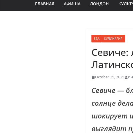
ГЛАВНАЯ
АФИША
ЛОНДОН
КУЛЬТ
ЕДА
КУЛИНАРИЯ
Севиче: 
Латинск
October 25, 2025
Ин
Севиче — б
солнце дел
шокирует и
выглядит пр