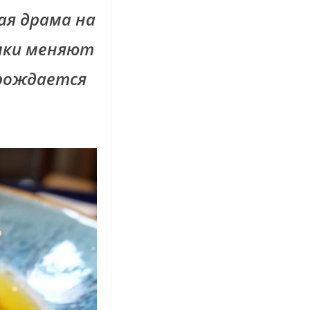
кая драма на
елки меняют
 рождается