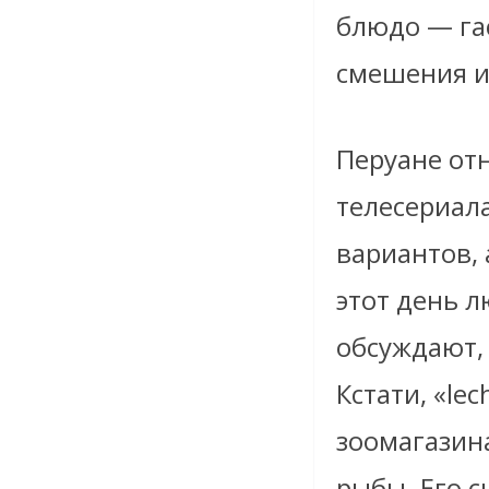
блюдо — га
смешения и
Перуане от
телесериала
вариантов,
этот день л
обсуждают,
Кстати, «lec
зоомагазина
рыбы. Его с