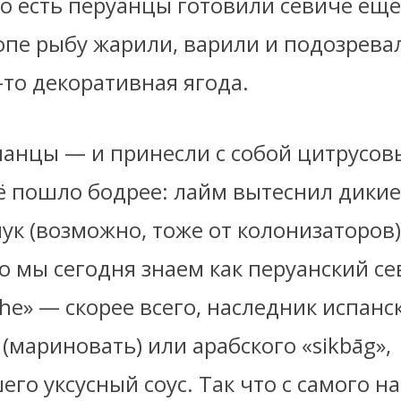
о есть перуанцы готовили севиче ещё
опе рыбу жарили, варили и подозрева
-то декоративная ягода.
анцы — и принесли с собой цитрусовы
ё пошло бодрее: лайм вытеснил дикие
ук (возможно, тоже от колонизаторов)
то мы сегодня знаем как перуанский с
che» — скорее всего, наследник испанс
 (мариновать) или арабского «sikbāg»,
го уксусный соус. Так что с самого на