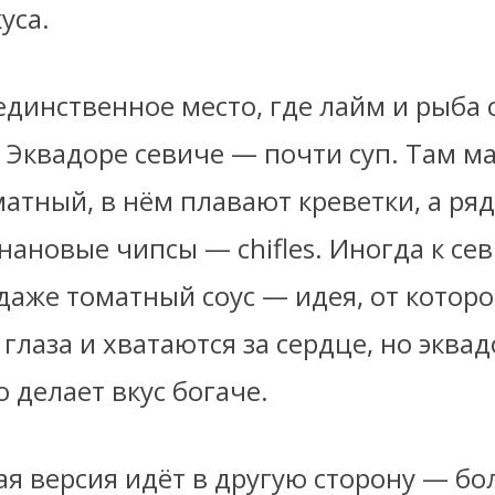
уса.
единственное место, где лайм и рыба 
В Эквадоре севиче — почти суп. Там м
атный, в нём плавают креветки, а ря
ановые чипсы — chifles. Иногда к се
даже томатный соус — идея, от котор
глаза и хватаются за сердце, но эква
о делает вкус богаче.
я версия идёт в другую сторону — бо