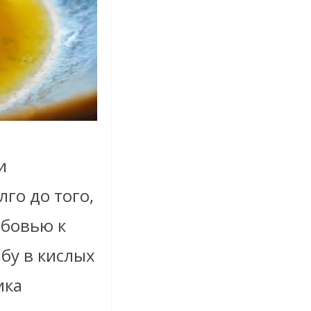
и
го до того,
юбовью к
бу в кислых
ика