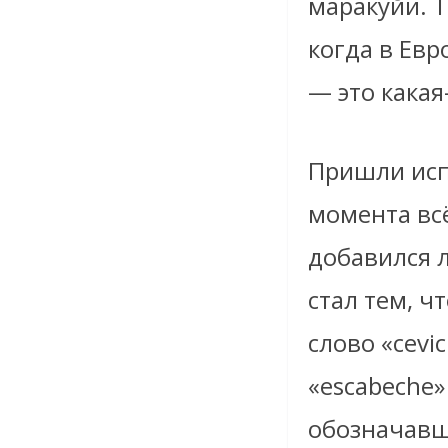
маракуйи. Т
когда в Евр
— это какая
Пришли исп
момента вс
добавился л
стал тем, ч
слово «cevi
«escabeche»
обозначавше