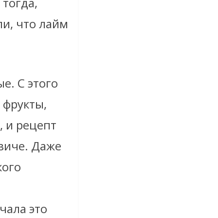
 тогда,
ли, что лайм
е. С этого
 фрукты,
, и рецепт
евиче. Даже
кого
чала это