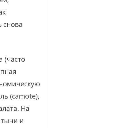
ак
ь снова
а (часто
упная
ономическую
ь (camote),
алата. На
стыни и