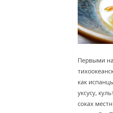
Первыми на
тихоокеанс
как испанц
уксусу, кул
соках мест