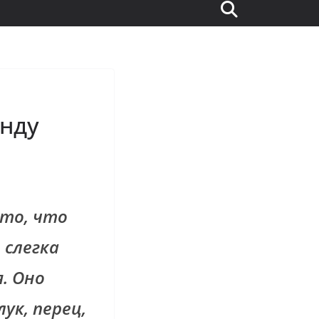
енду
 то, что
 слегка
. Оно
ук, перец,