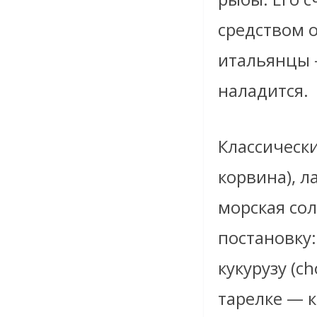
средством о
итальянцы —
наладится.
Классически
корвина), л
морская со
постановку
кукурузу (c
тарелке — к