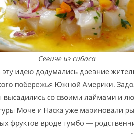
Севиче из сибаса
 эту идею додумались древние жител
кого побережья Южной Америки. Задол
ы высадились со своими лаймами и л
ьтуры Моче и Наска уже мариновали ры
ных фруктов вроде тумбо — родственн