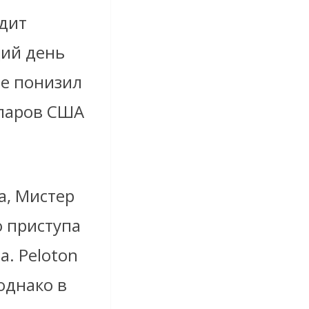
одит
щий день
se понизил
лларов США
а, Мистер
о приступа
а. Peloton
однако в