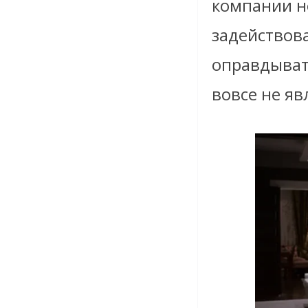
компании не
задействова
оправдыват
вовсе не яв