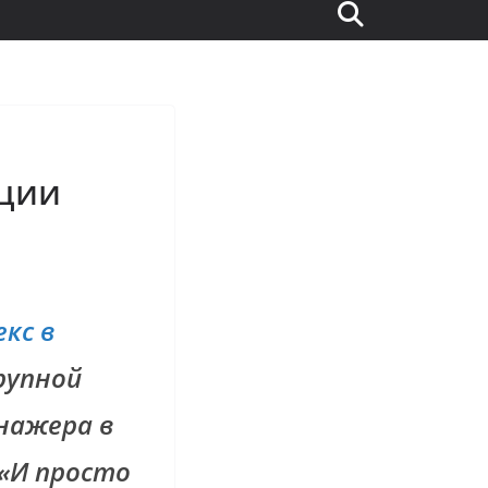
кции
екс в
рупной
нажера в
 «И просто