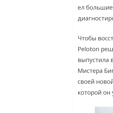
ел большие 
диагностиро
Чтобы восс
Peloton ре
выпустила в
Мистера Биг
своей ново
которой он 