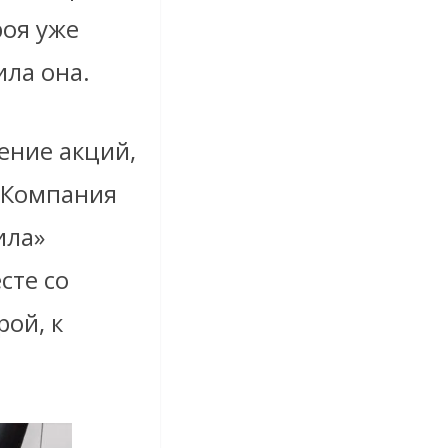
роя уже
ила она.
ение акций,
 Компания
ила»
сте со
ой, к