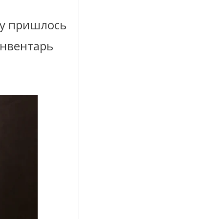
ву пришлось
инвентарь