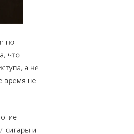
n по
а, что
ступа, а не
е время не
ногие
л сигары и