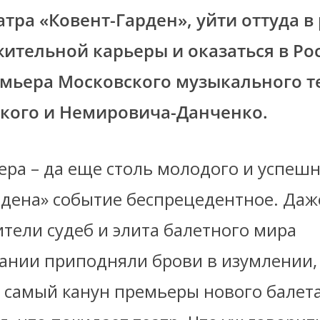
атра «Ковент-Гарден»
, уйти оттуда в
ительной карьеры и оказаться в Рос
емьера Московского музыкального т
кого и Немировича-Данченко.
ра – да еще столь молодого и успешн
рдена» событие беспрецедентное. Да
тели судеб и элита балетного мира
ании приподняли брови в изумлении, 
в самый канун премьеры нового балета