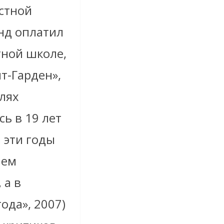
естной
нд оплатил
тной школе,
т-Гарден»,
лях
ь в 19 лет
 эти годы
лем
 а в
ода», 2007)