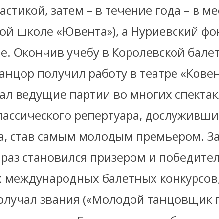
стикой, затем – в течение года – в м
ой школе «Ювента»), а Нуриевский фо
е. Окончив учебу в Королевской бале
анцор получил работу в театре «Ковен
вал ведущие партии во многих спектак
ассического репертуара, дослужившис
а, став самым молодым премьером. За
 раз становился призером и победите
 международных балетных конкурсов,
олучал звания («Молодой танцовщик г