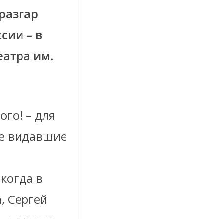
 разгар
сии – в
еатра им.
ого! – для
же видавшие
когда в
, Сергей