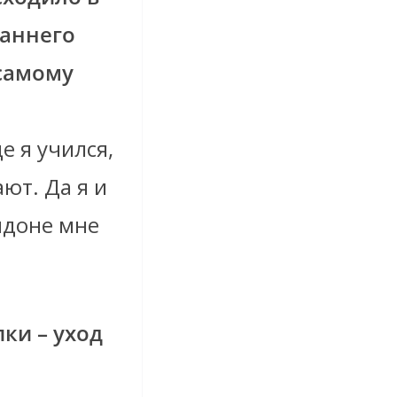
раннего
 самому
е я учился,
ют. Да я и
ндоне мне
ки – уход