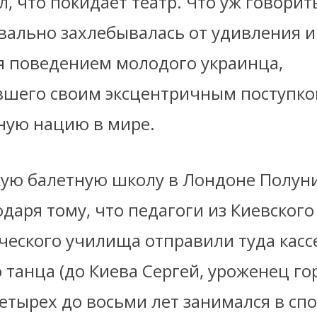
л, что покидает театр. Что уж говорить
квально захлебывалась от удивления и
 поведением молодого украинца,
шего своим эксцентричным поступко
ную нацию в мире.
кую балетную школу в Лондоне Полун
одаря тому, что педагоги из Киевского
еского училища отправили туда кассе
 танца (до Киева Сергей, уроженец го
четырех до восьми лет занимался в сп