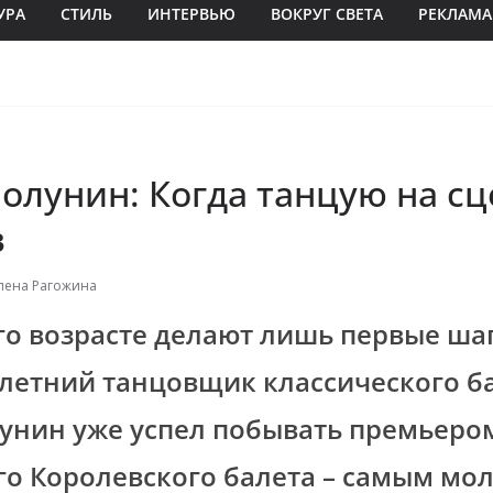
УРА
СТИЛЬ
ИНТЕРВЬЮ
ВОКРУГ СВЕТА
РЕКЛАМА
олунин: Когда танцую на сц
в
лена Рагожина
го возрасте делают лишь первые шаг
3-летний танцовщик классического б
унин уже успел побывать премьеро
о Королевского балета – самым мо