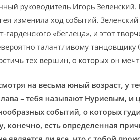
нный руководитель Игорь Зеленский. 
гея изменила ход событий. Зеленский
т-гарденского «беглеца», и этот твор
евероятно талантливому танцовщику 
стичь тех вершин, о которых он мечт
смотря на весьма юный возраст, у те
слава – тебя называют Нуриевым, и 
ообразных событий, о которых гуди
у, конечно, есть определенная прич
е является ли все, что с тобой прои