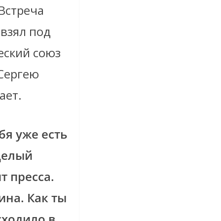
Встреча
 взял под
ческий союз
Сергею
ает.
бя уже есть
целый
т пресса.
ина. Как ты
сходило в