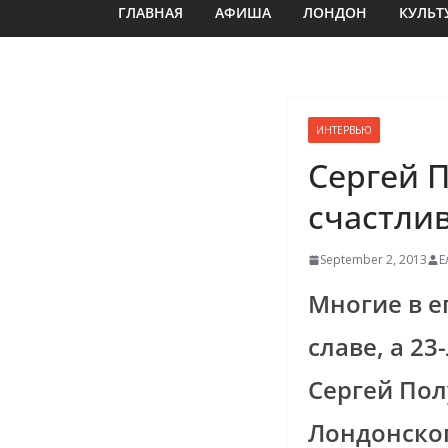
ГЛАВНАЯ
АФИША
ЛОНДОН
КУЛЬТ
ИНТЕРВЬЮ
Сергей П
счастли
September 2, 2013
Е
Многие в е
славе, а 2
Сергей Пол
Лондонског