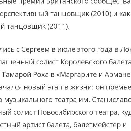
ьные премии Британского сообщества
перспективный танцовщик (2010) и ка
й танцовщик (2011).
ись с Сергеем в июле этого года в Ло
лашенный солист Королевского балета 
 Тамарой Роха в «Маргарите и Армане»
ачался новый этап в жизни: он премь
 музыкального театра им. Станиславс
ый солист Новосибирского театра, куд
стный артист балета, балетмейстер и