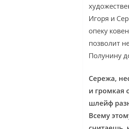
художестве
Игоря и Сер
опеку ковен
позволит н
Полунину до
Сережа, не
и громкая 
шлейф разн
Всему этом
считаешь, н