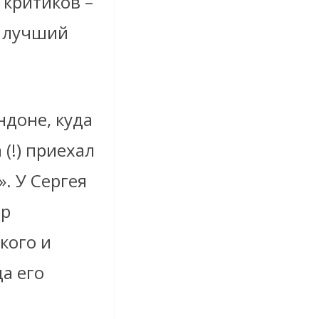
 критиков –
к лучший
ндоне, куда
(!) приехал
. У Сергея
ер
кого и
а его