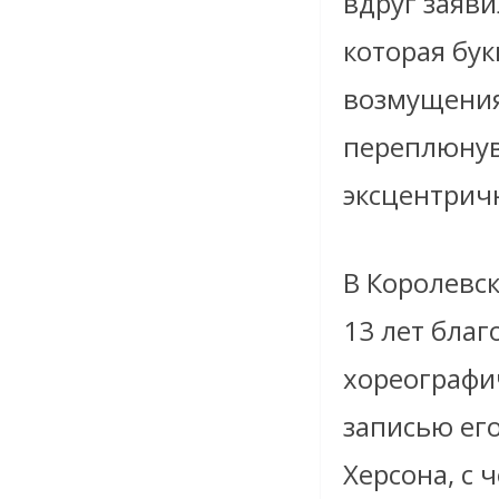
вдруг заяви
которая бу
возмущения
переплюнув
эксцентрич
В Королевс
13 лет благ
хореографич
записью его
Херсона, с 