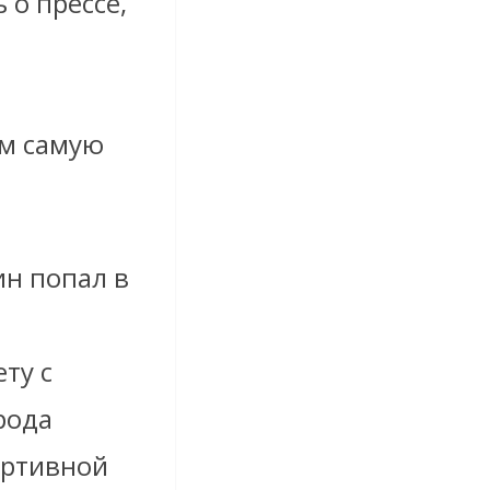
 о прессе,
м самую
ин попал в
ту с
рода
ортивной