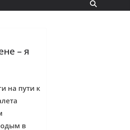
ене – я
и на пути к
алета
м
лодым в