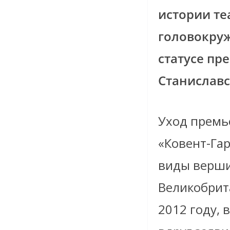
истории те
головокруж
статусе пр
Станиславс
Уход премье
«Ковент-Га
виды верши
Великобрит
2012 году, 