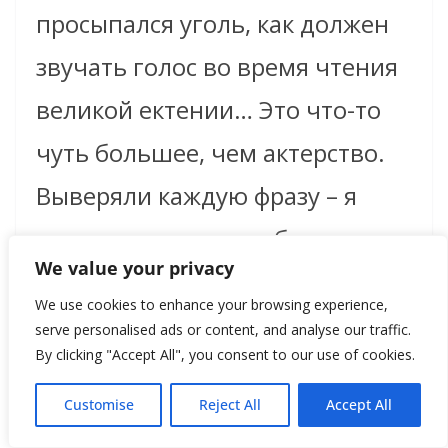
просыпался уголь, как должен
звучать голос во время чтения
великой ектении… Это что-то
чуть большее, чем актерство.
Выверяли каждую фразу – я
ведь понимал: чуть больше
We value your privacy
влево или вправо – и будет
We use cookies to enhance your browsing experience,
карикатура. Или такая сладость
serve personalised ads or content, and analyse our traffic.
By clicking "Accept All", you consent to our use of cookies.
и патока, что никто не поверит.
Знакомые батюшки говорят:
Customise
Reject All
Accept All