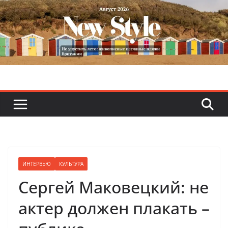
Skip
to
content
ИНТЕРВЬЮ
КУЛЬТУРА
Сергей Маковецкий: не
актер должен плакать –