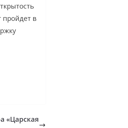
открытость
т пройдет в
ержку
а «Царская