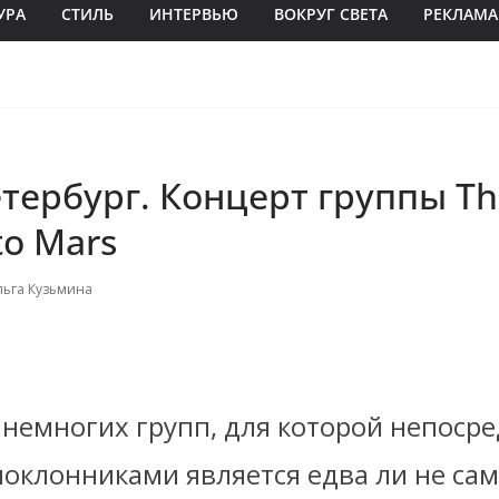
УРА
СТИЛЬ
ИНТЕРВЬЮ
ВОКРУГ СВЕТА
РЕКЛАМА
тербург. Концерт группы Thi
to Mars
ьга Кузьмина
 немногих групп, для которой непоср
поклонниками является едва ли не с