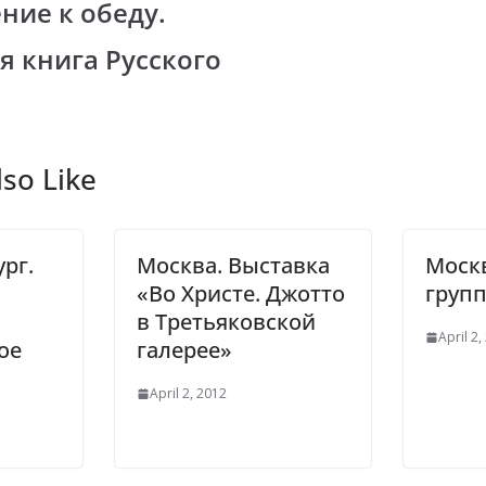
ние к обеду.
m
 книга Русского
so Like
рг.
Москва. Выставка
Москв
«Во Христе. Джотто
груп
и
в Третьяковской
April 2,
ое
галерее»
April 2, 2012