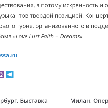
ществования
, а потому искренность и 
музыкантов твердой позицией. Концер
ового турне, организованного в подд
бома
«Love Lust Faith + Dreams»
.
ssa.ru
Vi
T
b
el
er
e
gr
рбург. Выставка
Милан. Опер
i
a