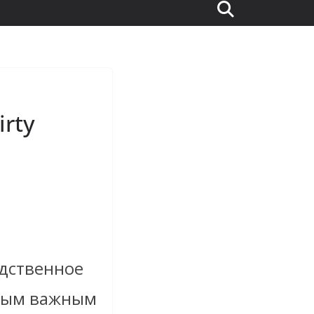
rty
едственное
амым важным