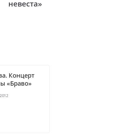
невеста»
а. Концерт
пы «Браво»
 2012