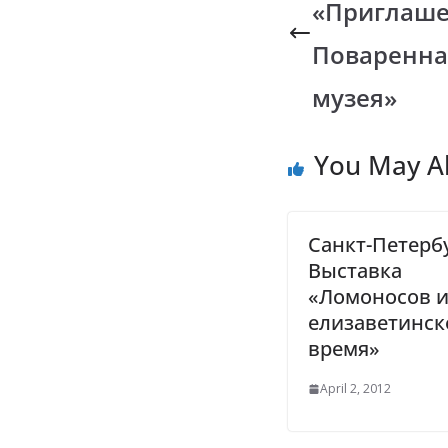
«Приглаше
o
p
n
k
p
k
Поваренная
музея»
You May Al
Санкт-Петербу
Выставка
«Ломоносов 
елизаветинск
время»
April 2, 2012