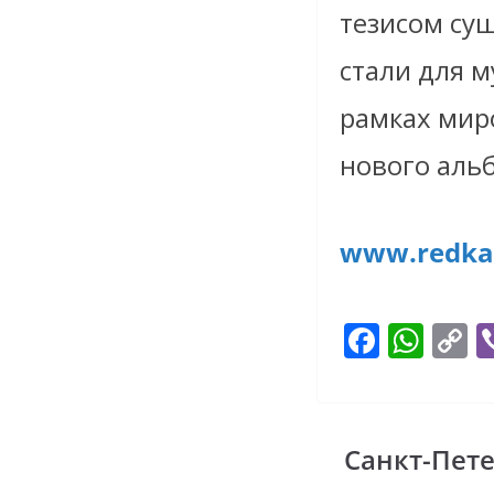
тезисом су
стали для 
рамках мир
нового аль
www.redka
F
W
C
ac
h
o
e
at
p
b
s
y
Санкт-Пете
o
A
L