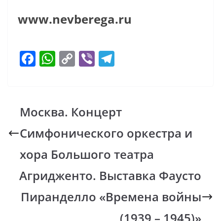
www.nevberega.ru
F
W
C
Vi
T
ac
h
o
b
el
e
at
p
er
e
b
s
y
gr
Москва. Концерт
o
A
Li
a
Симфонического оркестра и
o
p
n
m
k
p
k
хора Большого театра
Агридженто. Выставка Фаусто
Пиранделло «Времена войны
(1939 – 1945)»