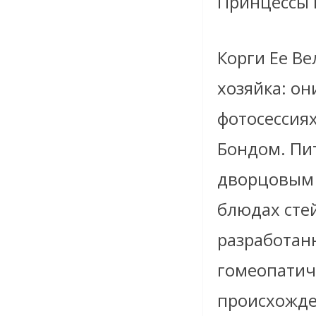
Принцессы 
Корги Ее Ве
хозяйка: он
фотосессия
Бондом. Пи
дворцовым 
блюдах сте
разработан
гомеопатич
происхожден