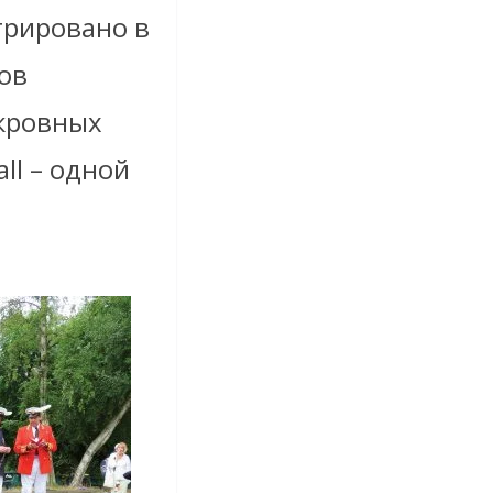
трировано в
ов
кровных
ll – одной