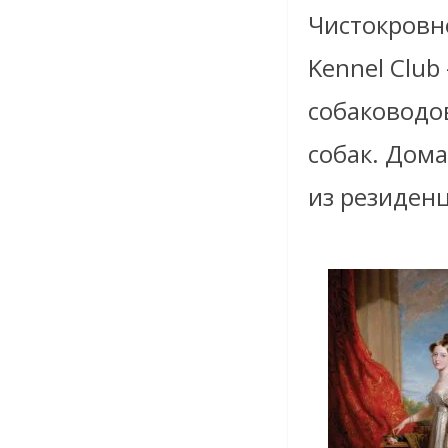
Чистокровн
Kennel Club
собаководо
собак. Дом
из резиден