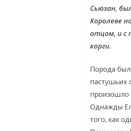
Сьюзан, бы
Королеве на
отцом, и с 
корги.
Порода была
пастушьих с
произошло о
Однажды Ели
того, как о