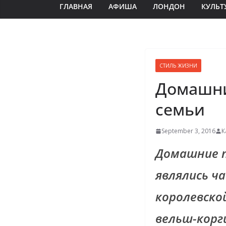
ГЛАВНАЯ
АФИША
ЛОНДОН
КУЛЬТ
СТИЛЬ ЖИЗНИ
Домашни
семьи
September 3, 2016
К
Домашние 
являлись ч
королевско
вельш-корг