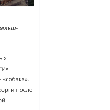
вельш-
вых
ги»
– «собака».
корги после
ой