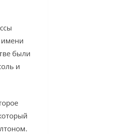
ссы
 имени
тве были
соль и
торое
 который
лтоном.