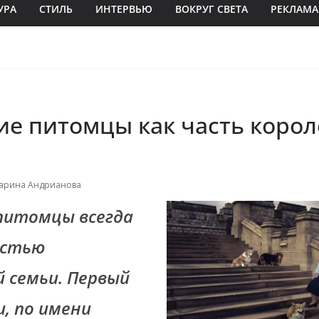
УРА
СТИЛЬ
ИНТЕРВЬЮ
ВОКРУГ СВЕТА
РЕКЛАМА
е питомцы как часть корол
арина Андрианова
питомцы всегда
астью
й семьи. Первый
и, по имени