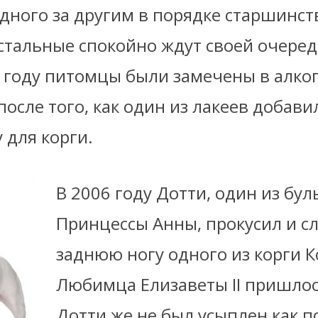
дного за другим в порядке старшинств
стальные спокойно ждут своей очеред
99 году питомцы были замечены в алк
осле того, как один из лакеев добави
 для корги.
В 2006 году Дотти, один из бу
Принцессы Анны, прокусил и с
заднюю ногу одного из корги 
Любимца Елизаветы II пришлос
Дотти же не был усыплен как п