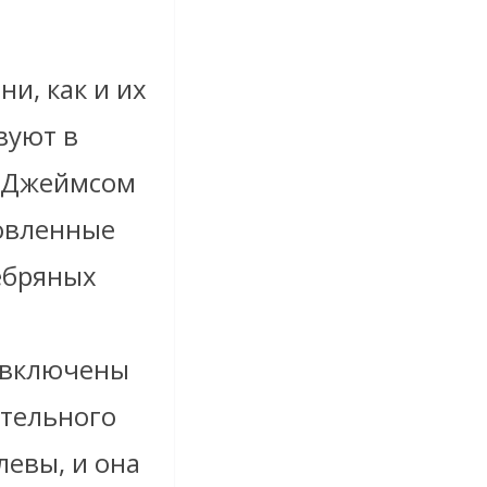
ни, как и их
вуют в
с Джеймсом
товленные
ебряных
 включены
ительного
левы, и она