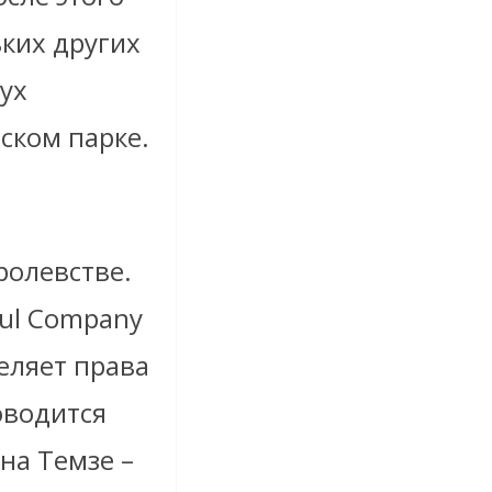
ьких других
вух
ском парке.
я
ролевстве.
ful Company
деляет права
оводится
на Темзе –