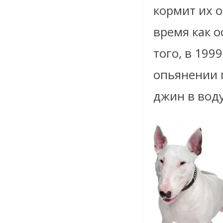
кормит их о
время как о
того, в 19
опьянении п
джин в воду