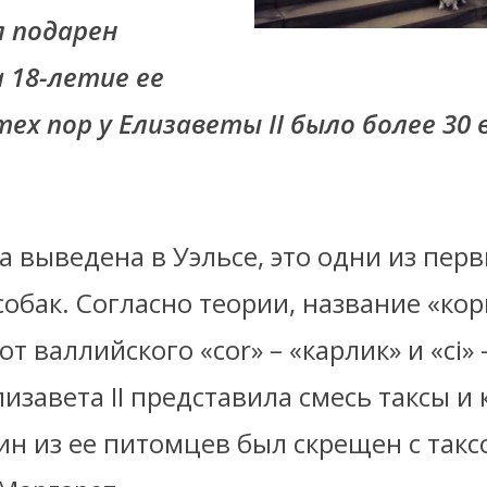
л подарен
 18-летие ее
тех пор у Елизаветы II было более 30 
 выведена в Уэльсе, это одни из пер
обак. Согласно теории, название «кор
т валлийского «cor» – «карлик» и «сi» 
завета II представила смесь таксы и 
дин из ее питомцев был скрещен с такс