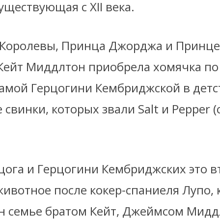
уществующая с XII века.
 Королевы, Принца Джорджа и Принце
Кейт Миддлтон приобрела хомячка по
самой Герцогини Кембриджской в детс
 свинки, которых звали Salt и Pepper (
цога и Герцогини Кембриджских это в
ивотное после кокер-спаниеля Лупо,
н семье братом Кейт, Джеймсом Мидд