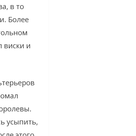
а, в то
и. Более
огольном
л виски и
льтерьеров
ломал
Королевы.
ь усыпить,
оcле этого