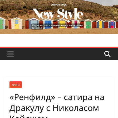
Skip
to
content
КИНО
«Ренфилд» – сатира на
Дракулу с Николасом