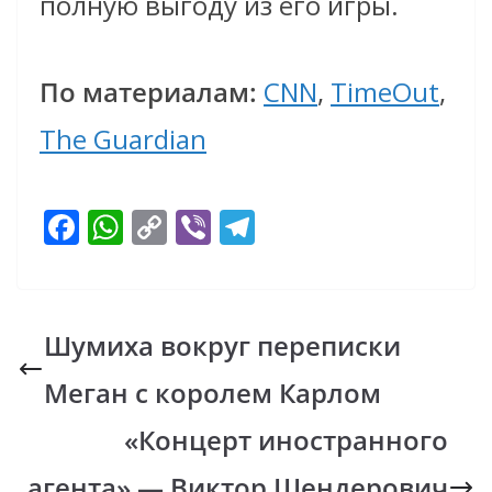
полную выгоду из его игры.
По материалам:
CNN
,
TimeOut
,
The Guardian
F
W
C
Vi
T
ac
h
o
b
el
e
at
p
er
e
b
s
y
gr
Шумиха вокруг переписки
o
A
Li
a
Меган с королем Карлом
o
p
n
m
k
p
k
«Концерт иностранного
агента» — Виктор Шендерович