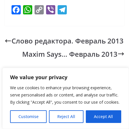
F
W
C
Vi
T
ac
h
o
b
el
e
at
p
er
e
b
s
y
gr
Слово редактора. Февраль 2013
o
A
Li
a
Maxim Says… Февраль 2013
o
p
n
m
k
p
k
You May Also Like
We value your privacy
We use cookies to enhance your browsing experience,
serve personalised ads or content, and analyse our traffic.
By clicking "Accept All", you consent to our use of cookies.
Customise
Reject All
Accept All