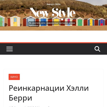
Skip
to
content
КИНО
Реинкарнации Хэлли
Берри