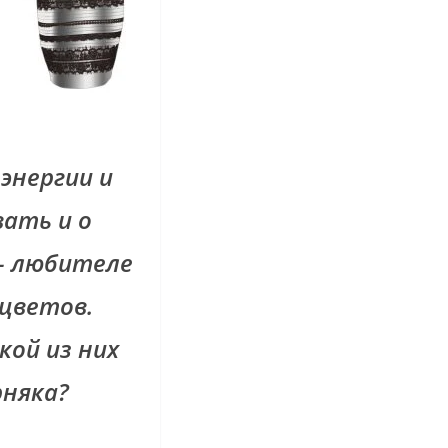
энергии и
ать и о
– любителе
 цветов.
кой из них
рняка?