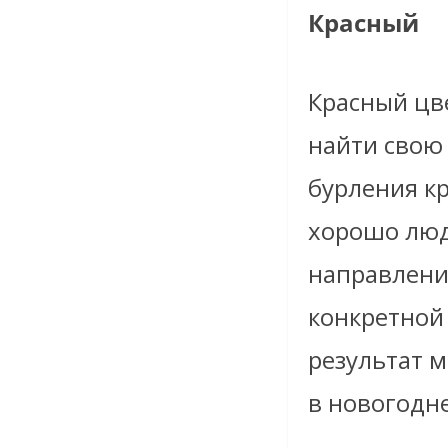
Красный
Красный цве
найти свою
бурления кр
хорошо люд
направлени
конкретной
результат 
в новогодн