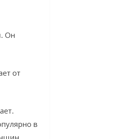
. Он
ает от
ает.
опулярно в
енщин,