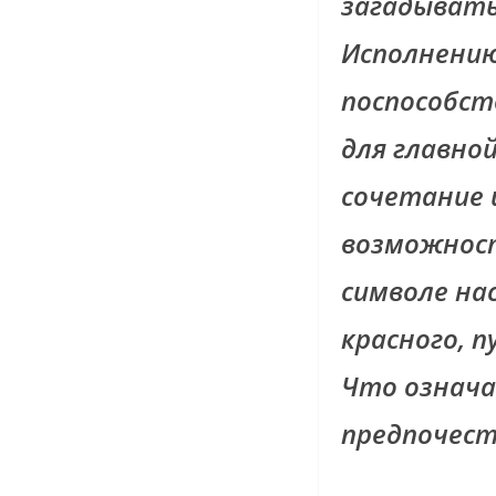
загадывать
Исполнению
поспособст
для главной
сочетание 
возможност
символе на
красного, 
Что означа
предпочест