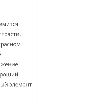
ремится
трасти,
 красном
е
ижение
Хороший
ный элемент