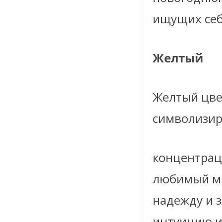
ищущих себ
Желтый
Желтый цве
символизир
концентраци
любимый мн
надежду и з
интуицию и