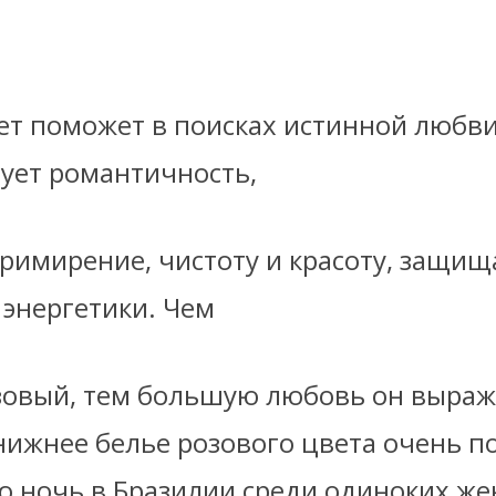
ет поможет в поисках истинной любви
ует романтичность,
римирение, чистоту и красоту, защищ
 энергетики. Чем
зовый, тем большую любовь он выраж
нижнее белье розового цвета очень п
 ночь в Бразилии среди одиноких ж