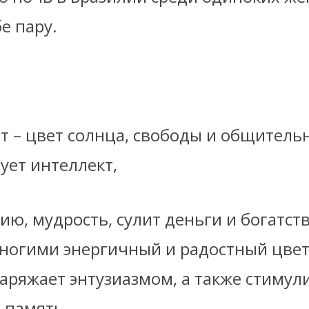
е пару.
т – цвет солнца, свободы и общитель
ует интеллект,
ю, мудрость, сулит деньги и богатств
огими энергичный и радостный цвет
аряжает энтузиазмом, а также стимул
 память.