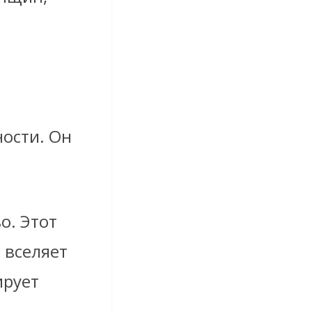
ности. Он
о. Этот
 вселяет
ирует