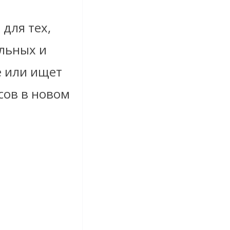
для тех,
льных и
е или ищет
сов в новом