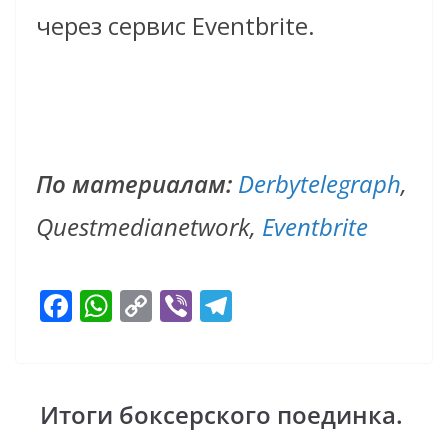
через сервис Eventbrite.
По материалам:
Derbytelegraph
,
Questmedianetwork,
Eventbrite
F
W
C
Vi
T
ac
h
o
b
el
e
at
p
er
e
b
s
y
gr
Итоги боксерского поединка.
o
A
Li
a