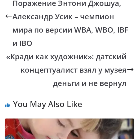
Поражение Энтони Джошуа,
o
p
n
m
k
p
k
Александр Усик – чемпион
мира по версии WBA, WBO, IBF
и IBO
«Кради как художник»: датский
концептуалист взял у музея
деньги и не вернул
You May Also Like