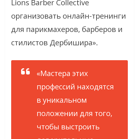
Lions Barber Collective
организовать онлайн-тренинги
для парикмахеров, барберов и
стилистов Дербишира».
«Мастера этих
профессий находятся
в уникальном
положении для того,
чтобы выстроить