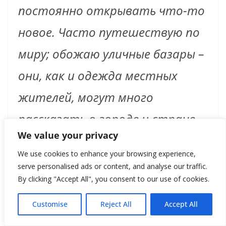
постоянно открывать что-то
новое. Часто путешествую по
миру; обожаю уличные базары –
они, как и одежда местных
жителей, могут много
рассказать о городе и стране,
We value your privacy
это зажигает мое
We use cookies to enhance your browsing experience,
воображение. Не нужно
serve personalised ads or content, and analyse our traffic.
By clicking "Accept All", you consent to our use of cookies.
работать с оглядкой на других
– важно уметь смотреть и
Customise
Reject All
Accept All