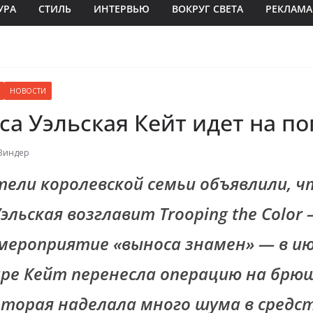
УРА
СТИЛЬ
ИНТЕРВЬЮ
ВОКРУГ СВЕТА
РЕКЛАМА
НОВОСТИ
а Уэльская Кейт идет на п
Зиндер
ели королевской семьи объявлили, ч
эльская возглавит Trooping the Color
мероприятие «выноса знамен» — в и
варе Кейт перенесла операцию на брю
оторая наделала много шума в средс