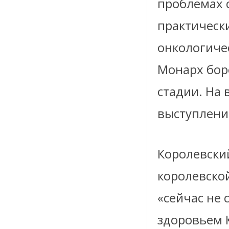
проблемах 
практически
онкологичес
Монарх бор
стадии. На
выступлени
Королевски
королевско
«сейчас не
здоровьем К