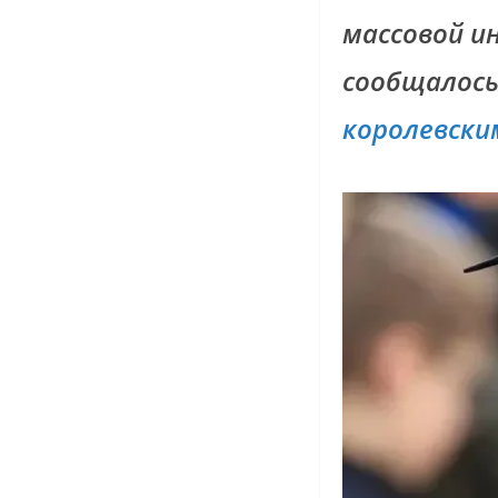
массовой и
сообщалось
королевски