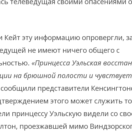
сь телеведущая своими опасениями о
и Кейт эту информацию опровергли, за
ведущей не имеют ничего общего с
ьностью.
«Принцесса Уэльская восста
ации на брюшной полости и чувствует
сообщили представители Кенсингтон
тверждением этого может служить то,
ели принцессу Уэльскую видели со св
лтон, проезжавшей мимо Виндзорског