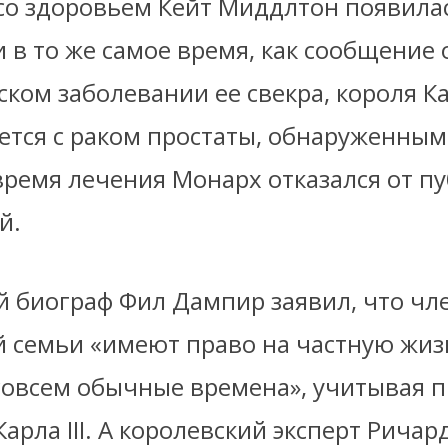
со здоровьем Кейт Миддлтон появила
 в то же самое время, как сообщение 
ком заболевании ее свекра, короля Кар
ется с раком простаты, обнаруженным
 время лечения Монарх отказался от п
й.
й биограф Фил Дампир заявил, что чл
й семьи «имеют право на частную жиз
 совсем обычные времена», учитывая 
арла III. А королевский эксперт Ричар