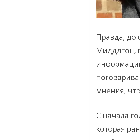
Правда, до 
Миддлтон, 
информации
поговариваю
мнения, чт
С начала го
которая ран