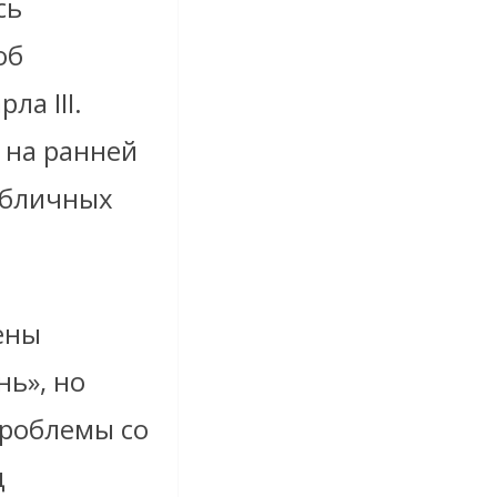
сь
об
ла III.
 на ранней
убличных
ены
нь», но
проблемы со
д