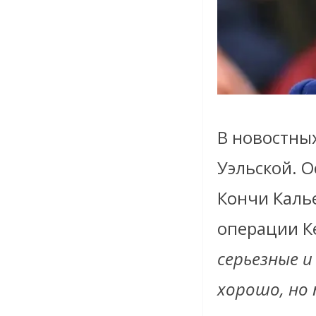
В новостны
Уэльской. 
Кончи Калье
операции Ке
серьезные 
хорошо, но 