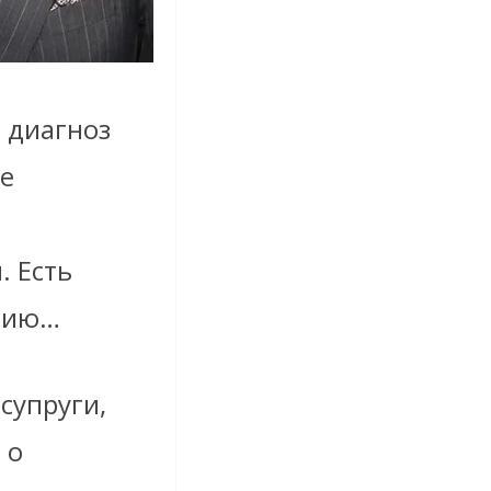
й диагноз
ие
. Есть
ацию…
супруги,
 о