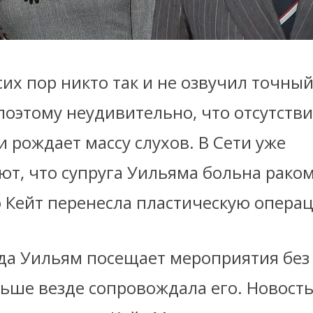
сих пор никто так и не озвучил точны
поэтому неудивительно, что отсутств
 рождает массу слухов. В Сети уже
т, что супруга Уильяма больна раком
о Кейт перенесла пластическую опер
да Уильям посещает мероприятия без 
ьше везде сопровождала его. Новость