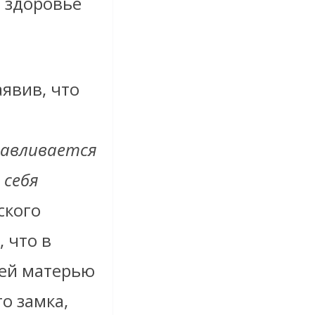
 здоровье
явив, что
навливается
 себя
ского
 что в
оей матерью
о замка,