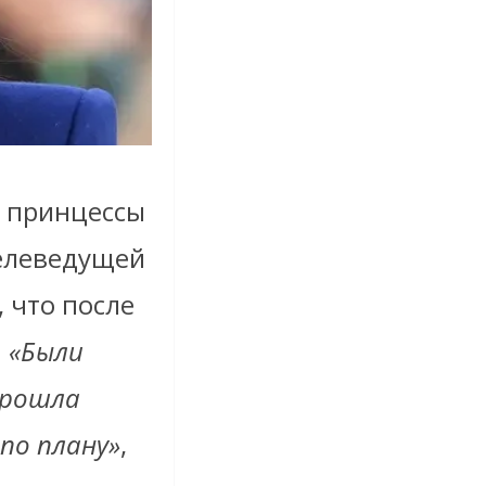
я принцессы
телеведущей
 что после
.
«Были
прошла
по плану»
,