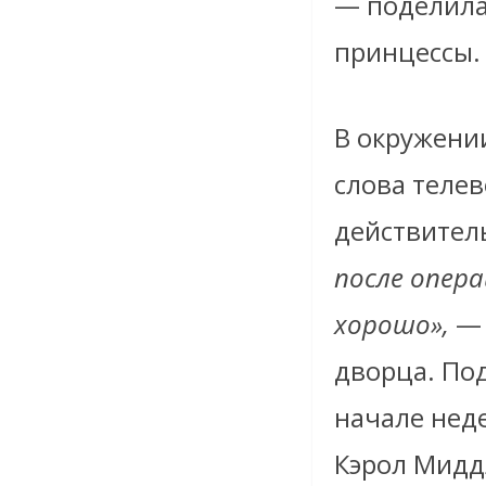
— поделила
принцессы.
В окружени
слова теле
действител
после опер
хорошо»,
— 
дворца. Под
начале нед
Кэрол Мидд