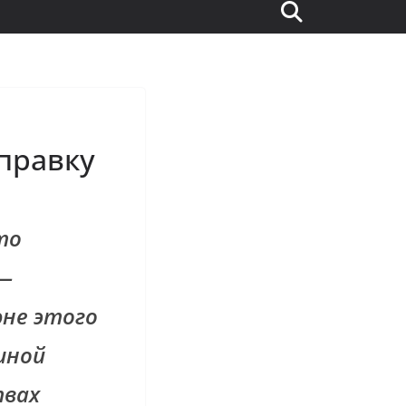
оправку
то
 —
юне этого
шной
твах